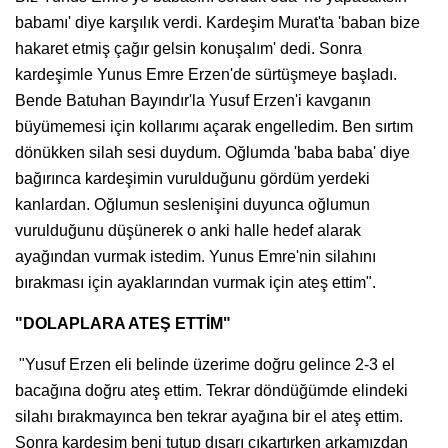
babamı' diye karşılık verdi. Kardeşim Murat'ta 'baban bize
hakaret etmiş çağır gelsin konuşalım' dedi. Sonra
kardeşimle Yunus Emre Erzen'de sürtüşmeye başladı.
Bende Batuhan Bayındır'la Yusuf Erzen'i kavganın
büyümemesi için kollarımı açarak engelledim. Ben sırtım
dönükken silah sesi duydum. Oğlumda 'baba baba' diye
bağırınca kardeşimin vurulduğunu gördüm yerdeki
kanlardan. Oğlumun seslenişini duyunca oğlumun
vurulduğunu düşünerek o anki halle hedef alarak
ayağından vurmak istedim. Yunus Emre'nin silahını
bırakması için ayaklarından vurmak için ateş ettim".
"DOLAPLARA ATEŞ ETTİM"
"Yusuf Erzen eli belinde üzerime doğru gelince 2-3 el
bacağına doğru ateş ettim. Tekrar döndüğümde elindeki
silahı bırakmayınca ben tekrar ayağına bir el ateş ettim.
Sonra kardeşim beni tutup dışarı çıkartırken arkamızdan