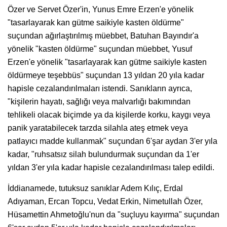
Özer ve Servet Özer'in, Yunus Emre Erzen'e yönelik
"tasarlayarak kan gütme saikiyle kasten öldürme"
suçundan ağırlaştırılmış müebbet, Batuhan Bayındır'a
yönelik "kasten öldürme" suçundan müebbet, Yusuf
Erzen'e yönelik "tasarlayarak kan gütme saikiyle kasten
öldürmeye teşebbüs" suçundan 13 yıldan 20 yıla kadar
hapisle cezalandırılmaları istendi. Sanıkların ayrıca,
"kişilerin hayatı, sağlığı veya malvarlığı bakımından
tehlikeli olacak biçimde ya da kişilerde korku, kaygı veya
panik yaratabilecek tarzda silahla ateş etmek veya
patlayıcı madde kullanmak" suçundan 6'şar aydan 3'er yıla
kadar, "ruhsatsız silah bulundurmak suçundan da 1'er
yıldan 3'er yıla kadar hapisle cezalandırılması talep edildi.
İddianamede, tutuksuz sanıklar Adem Kılıç, Erdal
Adıyaman, Ercan Topcu, Vedat Erkin, Nimetullah Özer,
Hüsamettin Ahmetoğlu'nun da "suçluyu kayırma" suçundan