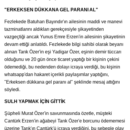
"ERKEKSEN DÜKKANA GEL PARANI AL"
Fezlekede Batuhan Bayındır'ın ailesinin maddi ve manevi
tazminatlarını aldıkları gerekçesiyle şikayetinden
vazgeçtiği ancak Yunus Emre Erzen'in ailesinin şikayetinin
devam ettiği anlatıldı. Fezlekede bilgi sahibi olarak beyanı
alınan Tarık Özer'in eşi Yadigar Özer, eşinin demir tüccarı
olduğunu ve 20 gün önce ticaret yaptığı bir kişinin çekini
ödemediği, bu nedenden dolayı icraya verdiği, bu kişinin
whatsapp'dan hakaret içerikli paylaşımlar yaptığını,
"Erkeksen dükkana gel paranı al" şeklinde mesaj attığını
söyledi.
SULH YAPMAK İÇİN GİTTİK
Şüpheli Murat Özer'in savunmasında özetle, müşteki
Cantürk Erzen'in ağabeyi Tarık Özer'e borcunu ödememesi
üzerine Tarık'ın Cantürk'ü icraya verdiğini, bu sebeple olay