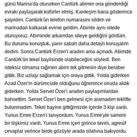
günü Marina'da otururken Cantürk abimin ona gönderdiği
evrakı paylaşarak küfürler etmiş. Kardeşim bana gösterince
şaşırdım. Cantürk'ün telefon numarasını sildim ve
marinadan kalkarak evime geldim. Abimle aynı sitede
oturuyoruz. Abiminde arkamdan siteye geldiğini gördüm.
Bu durumu konuştuk, yarın sabah daha detaylı konuşalım
dedim. Sonra Cantürk Erzen'i aradım ama açmadı. Abimde
Cantürk'ün tekel bayiisinde olabileceğini söyledi. Ben
isteksiz olmama rağmen abim tek gitmesin diye beraber
gittik. Biz uzlaşı sağlamak için oraya gittik. Yolda giderken
Azad Özer'in dürümcüde olduğunu öğrenince onuda aldık
giderken. Yolda Servet Özer'i aradım paylaşımlardan
bahsettim. Servet Özer'i ben gelmesi için aramadım teklifte
bulunmadım. Tekel bayine gittiğimizde içerde 3 kişi vardı.
Yunus Emre Erzen'i tanıyordum. Yunus Emre'yle samimi
bir ilişkimiz vardı. Yunus Emre içeri girince tavırlı, agresif
cevaplar verince birde gözüyle arada silahına bakıyordu.