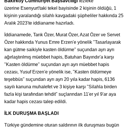
Bakırköy Cumhuriyet Başsavcılığı
fezleke
üzerine Esenyurt'taki tekel bayisinde 2 kişinin öldüğü, 1
kişinin yaralandığı silahlı kavgadaki şüpheliler hakkında 25
Aralık 2023'te iddianame hazırladı.
İddianamede, Tarık Özer, Murat Özer, Azat Özer ve Servet
Özer hakkında Yunus Emre Erzen'e yönelik "Tasarlayarak
kan gütme saikiyle kasten öldürme" suçundan ayrı ayrı
ağırlaştırılmış müebbet hapis, Batuhan Bayındır'a karşı
"Kasten öldürme" suçundan ayrı ayrı müebbet hapis
cezası, Yusuf Erzen'e yönelik ise, "Kasten öldürmeye
teşebbüs" suçundan ayrı ayrı 20 yıla kadar hapis, 6136
sayılı kanuna muhalefet ve 3 kişiye karşı "Silahla birden
fazla kişi tarafından tehdit" suçlarından 11'er yıl 9'ar aya
kadar hapis cezası talep edildi.
İLK DURUŞMA BAŞLADI
Türkiye gündemine oturan saldırının ilk duruşması bugün