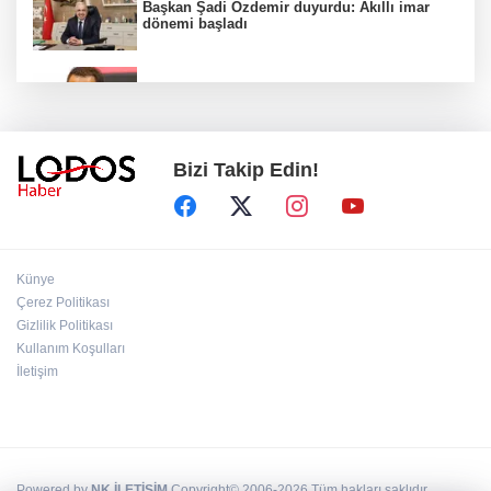
Başkan Şadi Özdemir duyurdu: Akıllı imar
dönemi başladı
Acun Ilıcalı’dan transfer önerilerine olay
tepki: “Manyak mısınız siz?”
Bizi Takip Edin!
Bakan Gürlek duyurdu: İki çocuk cinayeti
aydınlatıldı!
Sigara implant kaybının en büyük
Künye
nedenlerinden biri
Çerez Politikası
Gizlilik Politikası
Kullanım Koşulları
Ekran bağımlılığına karşı ’bağımlılık
yapmayan telefon’ tavsiyesi
İletişim
Powered by
NK İLETİŞİM
Copyright© 2006-2026 Tüm hakları saklıdır.