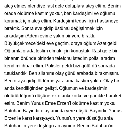
ateş etmesinler diye rast gele dolaplara ateş ettim. Benim
orada öldürme kastım yoktur, ben kardeşimi ve oğlumu
korumak için ateş ettim. Kardeşimi tedavi için hastaneye
bıraktık. Sonra eve gidip üstümü değiştirmek için
arkadaşım Adem evime yakın bir yere bıraktı.
Büyükçekmece'deki eve geçtim, oraya oğlum Azat geldi.
Oğlumla orada teslim olmak için konuştuk. Rast gele bir
binanın önünde birinden telefonu istedim polisi aradım
kendimi ihbar ettim. Polisler geldi bizi götürdü sonrada
tutuklandık. Ben silahımı olay günü arabada bırakmıştım.
Ben oraya gidip öldürme yaralama kastım yoktu. Olay bir
anda kendiliğinden gelişti. Oğlumun ve kardeşimin
öldürüldüğünü düşünerek o anki korku ve panikle haraket
ettim. Benim Yunus Emre Erzen'i öldürme kastım yoktu.
Batuhan Bayındır olay anında yere düştü. Bayındır, Yunus
Erzen'le karşı karşıyaydı. Yunus'un yere düştüğü anla
Batuhan'ın yere düştüğü an aynıdır. Benim Batuhan'ın