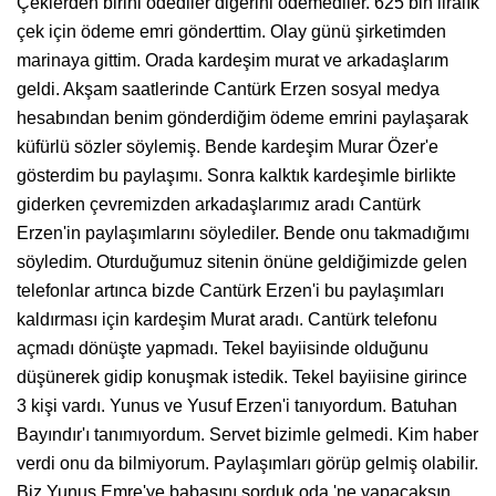
Çeklerden birini ödediler diğerini ödemediler. 625 bin liralık
çek için ödeme emri gönderttim. Olay günü şirketimden
marinaya gittim. Orada kardeşim murat ve arkadaşlarım
geldi. Akşam saatlerinde Cantürk Erzen sosyal medya
hesabından benim gönderdiğim ödeme emrini paylaşarak
küfürlü sözler söylemiş. Bende kardeşim Murar Özer'e
gösterdim bu paylaşımı. Sonra kalktık kardeşimle birlikte
giderken çevremizden arkadaşlarımız aradı Cantürk
Erzen'in paylaşımlarını söylediler. Bende onu takmadığımı
söyledim. Oturduğumuz sitenin önüne geldiğimizde gelen
telefonlar artınca bizde Cantürk Erzen'i bu paylaşımları
kaldırması için kardeşim Murat aradı. Cantürk telefonu
açmadı dönüşte yapmadı. Tekel bayiisinde olduğunu
düşünerek gidip konuşmak istedik. Tekel bayiisine girince
3 kişi vardı. Yunus ve Yusuf Erzen'i tanıyordum. Batuhan
Bayındır'ı tanımıyordum. Servet bizimle gelmedi. Kim haber
verdi onu da bilmiyorum. Paylaşımları görüp gelmiş olabilir.
Biz Yunus Emre'ye babasını sorduk oda 'ne yapacaksın