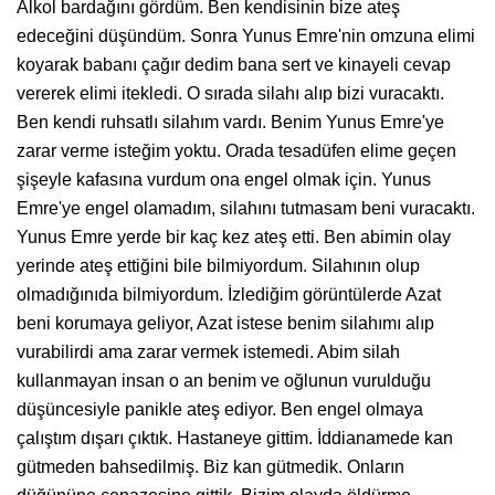
Alkol bardağını gördüm. Ben kendisinin bize ateş
edeceğini düşündüm. Sonra Yunus Emre'nin omzuna elimi
koyarak babanı çağır dedim bana sert ve kinayeli cevap
vererek elimi itekledi. O sırada silahı alıp bizi vuracaktı.
Ben kendi ruhsatlı silahım vardı. Benim Yunus Emre'ye
zarar verme isteğim yoktu. Orada tesadüfen elime geçen
şişeyle kafasına vurdum ona engel olmak için. Yunus
Emre'ye engel olamadım, silahını tutmasam beni vuracaktı.
Yunus Emre yerde bir kaç kez ateş etti. Ben abimin olay
yerinde ateş ettiğini bile bilmiyordum. Silahının olup
olmadığınıda bilmiyordum. İzlediğim görüntülerde Azat
beni korumaya geliyor, Azat istese benim silahımı alıp
vurabilirdi ama zarar vermek istemedi. Abim silah
kullanmayan insan o an benim ve oğlunun vurulduğu
düşüncesiyle panikle ateş ediyor. Ben engel olmaya
çalıştım dışarı çıktık. Hastaneye gittim. İddianamede kan
gütmeden bahsedilmiş. Biz kan gütmedik. Onların