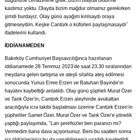
düğününe cenazesine gittik. Bizim olayda öldürme
kastımız yoktu. Olayda bizim mağdur olmamız gerekirken
şimdi burdayız. Olay günü ayağım kırılsaydı oraya
gitmeseydim. Keşke Cantürk o küfürleri paylaşmasaydı"
ifadelerini kullandı.
İDDİANAMEDEN
Bakırköy Cumhuriyet Başsavcılığınca hazırlanan
iddianamede 28 Temmuz 2023'de saat 23.30 sıralarından
meydana gelen tartışma ve ateşli silahla ateş edilmesi
sonucunda Yunus Emre Erzen ve Batuhan Bayındır'ın
hayatını kaybettiği anlatıldı. Olay günü şüpheli Murat Özer
ve Tarık Özer'in, Cantürk Erzen aleyhinde avukatları
aracılığıyla icra takibi başlatması üzerine Cantürk Erzen'in
şüpheliler Samet Özer, Murat Özer ve Tarık Özer'e yönelik
yaptığı paylaşımda, "Lan şerefsizler ben paranızı mı?
Vermedim bana dava açıyorsunuz. Beni bu saatten sonra
siz öldürürsünüz bu da yapabilirseniz yazdığı kaydedildi.