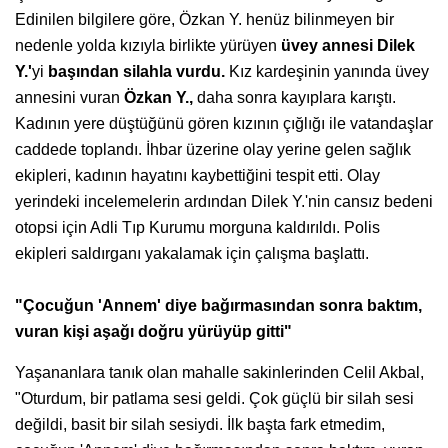
Edinilen bilgilere göre, Özkan Y. henüz bilinmeyen bir
nedenle yolda kızıyla birlikte yürüyen
üvey annesi Dilek
Y.'
yi
başından silahla vurdu.
Kız kardeşinin yanında üvey
annesini vuran
Özkan Y.,
daha sonra kayıplara karıştı.
Kadının yere düştüğünü gören kızının çığlığı ile vatandaşlar
caddede toplandı. İhbar üzerine olay yerine gelen sağlık
ekipleri, kadının hayatını kaybettiğini tespit etti. Olay
yerindeki incelemelerin ardından Dilek Y.'nin cansız bedeni
otopsi için Adli Tıp Kurumu morguna kaldırıldı. Polis
ekipleri saldırganı yakalamak için çalışma başlattı.
"Çocuğun 'Annem' diye bağırmasından sonra baktım,
vuran kişi aşağı doğru yürüyüp gitti"
Yaşananlara tanık olan mahalle sakinlerinden Celil Akbal,
"Oturdum, bir patlama sesi geldi. Çok güçlü bir silah sesi
değildi, basit bir silah sesiydi. İlk başta fark etmedim,