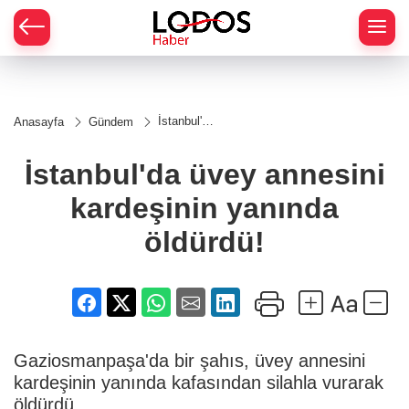
İstanbul'da
Anasayfa
Gündem
üvey
annesini
kardeşinin
İstanbul'da üvey annesini
yanında
öldürdü!
kardeşinin yanında
öldürdü!
Gaziosmanpaşa'da bir şahıs, üvey annesini
kardeşinin yanında kafasından silahla vurarak
öldürdü.