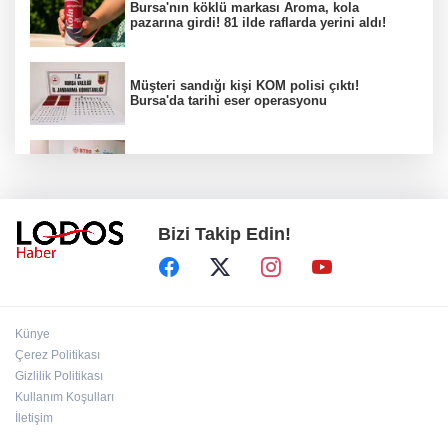
Bursa'nın köklü markası Aroma, kola
pazarına girdi! 81 ilde raflarda yerini aldı!
Müşteri sandığı kişi KOM polisi çıktı!
Bursa'da tarihi eser operasyonu
Osmangazi’de iş arayanlara destek!
Bizi Takip Edin!
Yıldırım Belediyesi'nden uluslararası
minyatür yarışması! Erguvan Bayramı sanatla
geleceğe taşınacak!
13. Dijital Medya Çalıştayı'nda Hadi Özışık'tan
Künye
dikkat çeken çağrı!
Çerez Politikası
Gizlilik Politikası
Kullanım Koşulları
TBMM'de kritik gün! 'Çerçeve Yasa' teklifi
komisyon masasında!
İletişim