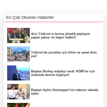
En Çok Okunan Haberler
Aziz Yıldırım’ın kızına yönelik paylaşım
yapan şahsa ‘ev hapsi’ tedbiri!
Yıldırım'da çocuklar için bilim ve sanat dolu
yaz!
Başkan Burkay müjdeyi verdi: KOBİ’ler için
üretimde devrim başlıyor!
Başkan Aydın Osmangazi’nin nabzını sahada
tuttu!