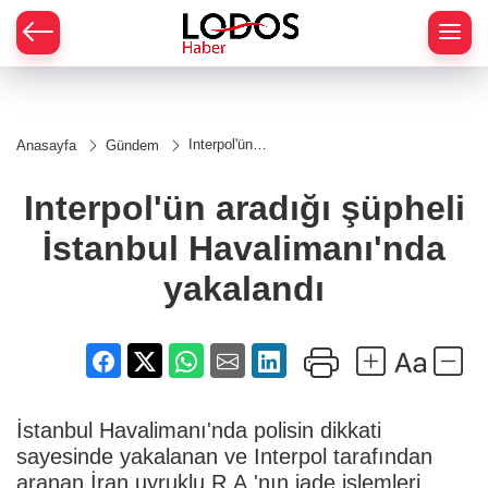
Interpol'ün
Anasayfa
Gündem
aradığı şüpheli
İstanbul
Havalimanı'nda
Interpol'ün aradığı şüpheli
yakalandı
İstanbul Havalimanı'nda
yakalandı
İstanbul Havalimanı'nda polisin dikkati
sayesinde yakalanan ve Interpol tarafından
aranan İran uyruklu R.A.'nın iade işlemleri