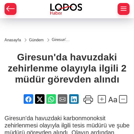
Giresun'da
Anasayfa
Gündem
havuzdaki
zehirlenme
olayıyla
Giresun'da havuzdaki
ilgili 2
müdür
zehirlenme olayıyla ilgili 2
görevden
alındı
müdür görevden alındı
Giresun'da havuzdaki karbonmonoksit
zehirlenmesi olayıyla ilgili tesis müdürü ve şube
müdürü görevden alındı. Olayın ardından