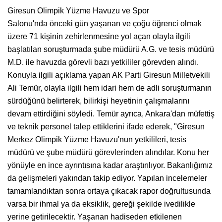
Giresun Olimpik Yüzme Havuzu ve Spor
Salonu'nda önceki gün yaşanan ve çoğu öğrenci olmak
üzere 71 kişinin zehirlenmesine yol açan olayla ilgili
başlatılan soruşturmada şube müdürü A.G. ve tesis müdürü
M.D. ile havuzda görevli bazı yetkililer görevden alındı.
Konuyla ilgili açıklama yapan AK Parti Giresun Milletvekili
Ali Temür, olayla ilgili hem idari hem de adli soruşturmanın
sürdüğünü belirterek, bilirkişi heyetinin çalışmalarını
devam ettirdiğini söyledi. Temür ayrıca, Ankara'dan müfettiş
ve teknik personel talep ettiklerini ifade ederek, "Giresun
Merkez Olimpik Yüzme Havuzu'nun yetkilileri, tesis
müdürü ve şube müdürü görevlerinden alındılar. Konu her
yönüyle en ince ayrıntısına kadar araştırılıyor. Bakanlığımız
da gelişmeleri yakından takip ediyor. Yapılan incelemeler
tamamlandıktan sonra ortaya çıkacak rapor doğrultusunda
varsa bir ihmal ya da eksiklik, gereği şekilde ivedilikle
yerine getirilecektir. Yaşanan hadiseden etkilenen