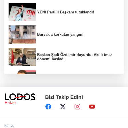
YENİ Parti İl Başkanı tutuklandı!
Bursa'da korkutan yangın!
Başkan Şadi Özdemir duyurdu: Akıllı imar
dönemi başladı
Acun Ilıcalı’dan transfer önerilerine olay
tepki: “Manyak mısınız siz?”
Bizi Takip Edin!
Bakan Gürlek duyurdu: İki çocuk cinayeti
aydınlatıldı!
Sigara implant kaybının en büyük
Künye
nedenlerinden biri