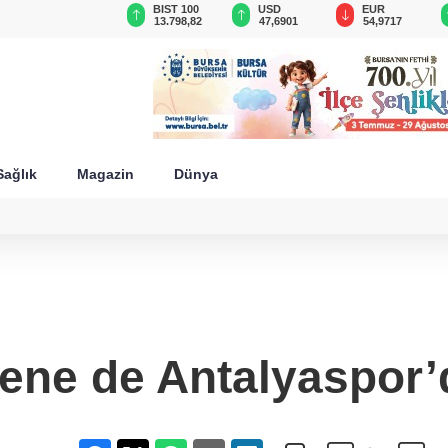
GAU/TRY
BIST 100
USD
EUR
6.523,16
13.798,82
47,6901
54,9717
Sağlık
Magazin
Dünya
sene de Antalyaspor’