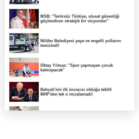
MSB: "Terörsüz Türkiye, ulusal güvenliği
güçlendiren stratejik bir vizyondur"
Nilüfer Belediyesi yaya ve engelli yollarını
temizledi!
Oktay Yılmaz: "Spor yapmayan çocuk
kalmayacak"
Bahçeli'nin ilk imzacısı olduğu teklifi
MHP'den tek o imzalamadı!
Özkök: "Cumhurbaşkanına hakaret aklımın
ucundan bile geçmez"
Zafer Partisi Genel Başkanı Özdağ: