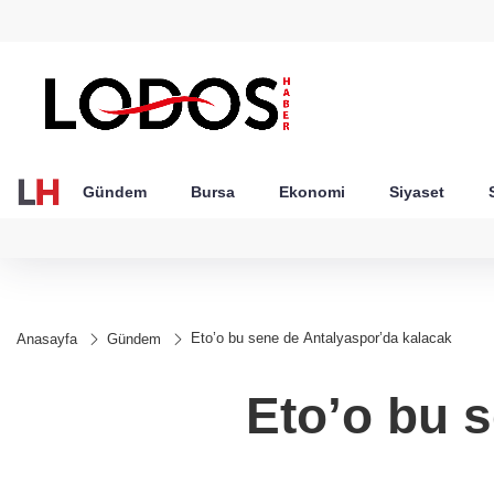
GEL
TND
BGN
VND
22
18,2371
16,2322
27,9743
0,0018
Gündem
Bursa
Ekonomi
Siyaset
Eto’o bu sene de Antalyaspor’da kalacak
Anasayfa
Gündem
Eto’o bu 