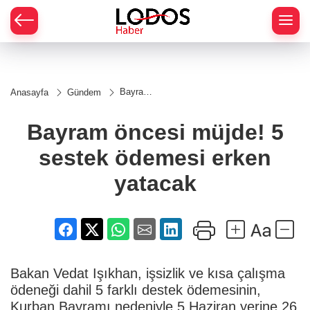
Bayram
Anasayfa
Gündem
öncesi
müjde!
5
Bayram öncesi müjde! 5
sestek
ödemesi
sestek ödemesi erken
erken
yatacak
yatacak
Bakan Vedat Işıkhan, işsizlik ve kısa çalışma
ödeneği dahil 5 farklı destek ödemesinin,
Kurban Bayramı nedeniyle 5 Haziran yerine 26