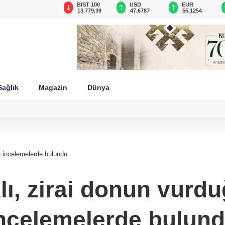
GAU/TRY
BIST 100
USD
EUR
6.660,55
13.779,39
47,6787
55,1254
Sağlık
Magazin
Dünya
 incelemelerde bulundu
ı, zirai donun vurdu
ncelemelerde bulun