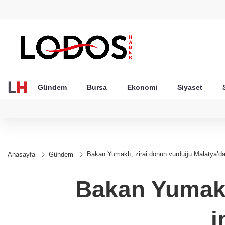
GEL
TND
BGN
VND
49
18,2677
16,3788
27,9743
0,0018
Gündem
Bursa
Ekonomi
Siyaset
Bakan Yumaklı, zirai donun vurduğu Malatya’da
Anasayfa
Gündem
Bakan Yumakl
i