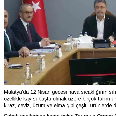
Malatya’da 12 Nisan gecesi hava sıcaklığının sıfı
özellikle kayısı başta olmak üzere birçok tarım 
kiraz, ceviz, üzüm ve elma gibi çeşitli ürünlerde
Sabah saatlerinde kente gelen Tarım ve Orman Ba