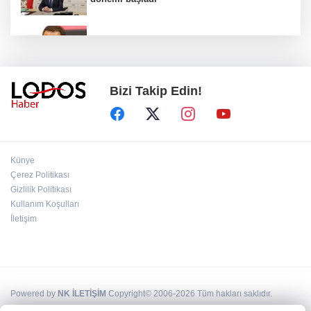
Acun Ilıcalı’dan transfer önerilerine olay
tepki: “Manyak mısınız siz?”
Bizi Takip Edin!
Bakan Gürlek duyurdu: İki çocuk cinayeti
aydınlatıldı!
Sigara implant kaybının en büyük
Künye
nedenlerinden biri
Çerez Politikası
Gizlilik Politikası
Kullanım Koşulları
Ekran bağımlılığına karşı ’bağımlılık
yapmayan telefon’ tavsiyesi
İletişim
Powered by
NK İLETİŞİM
Copyright© 2006-2026 Tüm hakları saklıdır.