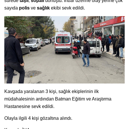
sürede
taşlı
,
sopalı
dönüştü. İhbar üzerine olay yerine çok
sayıda
polis
ve
sağlık
ekibi sevk edildi.
Kavgada yaralanan 3 kişi, sağlık ekiplerinin ilk
müdahalesinin ardından Batman Eğitim ve Araştırma
Hastanesine sevk edildi.
Olayla ilgili 4 kişi gözaltına alındı.