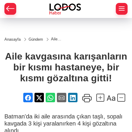
Aile
Anasayfa
Gündem
kavgasına
karışanların
bir kısmı
Aile kavgasına karışanların
hastaneye,
bir kısmı
bir kısmı hastaneye, bir
gözaltına
gitti!
kısmı gözaltına gitti!
Batman'da iki aile arasında çıkan taşlı, sopalı
kavgada 3 kişi yaralanırken 4 kişi gözaltına
alındı.