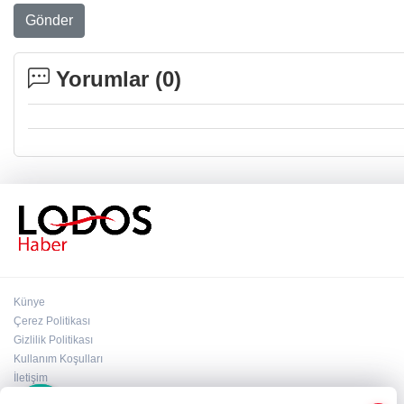
Gönder
Yorumlar (
0
)
Künye
Çerez Politikası
Gizlilik Politikası
Kullanım Koşulları
×
İletişim
Whatsapp