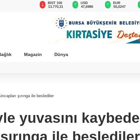
GAU/TRY
BIST 100
USD
EUR
6.604,97
13.770,31
47,6986
55,0247
Sağlık
Magazin
Dünya
capları şırınga ile beslediler
le yuvasını kaybede
şırınga ile beslediler