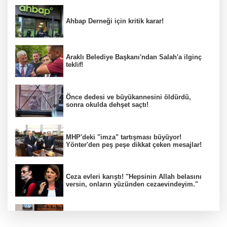
Ahbap Derneği için kritik karar!
Araklı Belediye Başkanı'ndan Salah'a ilginç
teklif!
Önce dedesi ve büyükannesini öldürdü,
sonra okulda dehşet saçtı!
MHP'deki "imza" tartışması büyüyor!
Yönter'den peş peşe dikkat çeken mesajlar!
Ceza evleri karıştı! "Hepsinin Allah belasını
versin, onların yüzünden cezaevindeyim."
TBMM'de çocuk suçlarına ilişkin kritik
düzenleme!