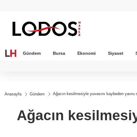
GEL
TND
BGN
VND
24
18,2404
16,2351
27,9743
0,0018
Gündem
Bursa
Ekonomi
Siyaset
Ağacın kesilmesiyle yuvasını kaybeden yavru sin
Anasayfa
Gündem
Ağacın kesilmesiy