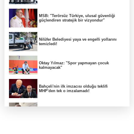
MSB: "Terörsüz Türkiye, ulusal güvenliği
güçlendiren stratejik bir vizyondur"
Nilüfer Belediyesi yaya ve engelli yollarını
temizledi!
Oktay Yılmaz: "Spor yapmayan çocuk
kalmayacak"
Bahçeli'nin ilk imzacısı olduğu teklifi
MHP'den tek o imzalamadı!
Özkök: "Cumhurbaşkanına hakaret aklımın
ucundan bile geçmez"
Zafer Partisi Genel Başkanı Özdağ: