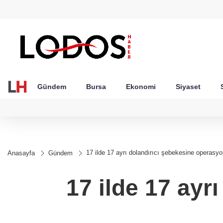
GEL
TND
BGN
VND
21
18,2363
16,2314
27,9743
0,0018
Gündem
Bursa
Ekonomi
Siyaset
17 ilde 17 ayrı dolandırıcı şebekesine operasyo
Anasayfa
Gündem
17 ilde 17 ayr