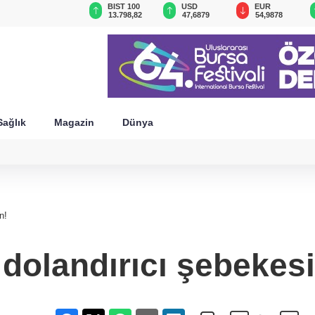
GAU/TRY
BIST 100
USD
EUR
6.541,86
13.798,82
47,6879
54,9878
Sağlık
Magazin
Dünya
n!
ı dolandırıcı şebeke