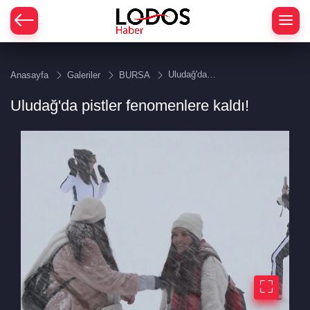
Uludağ'da
Anasayfa
Galeriler
BURSA
pistler
fenomenlere
Uludağ'da pistler fenomenlere kaldı!
kaldı!