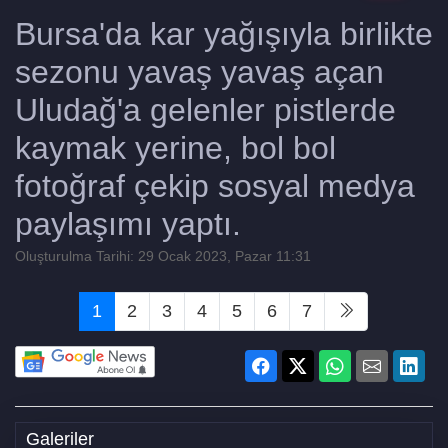
Bursa'da kar yağışıyla birlikte
sezonu yavaş yavaş açan
Uludağ'a gelenler pistlerde
kaymak yerine, bol bol
fotoğraf çekip sosyal medya
paylaşımı yaptı.
Oluşturulma Tarihi: 29 Ocak 2023, Pazar 11:31
1
2
3
4
5
6
7
Galeriler