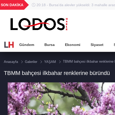
GEL
TND
BGN
VND
SON DAKİKA
20:18 - Bursa'da alevler yükseldi: 3 mahalle ara
49
18,2677
16,3788
27,9743
0,0018
paniği!
Gündem
Bursa
Ekonomi
Siyaset
TBMM bahçesi ilkbahar renklerine
Anasayfa
Galeriler
YAŞAM
TBMM bahçesi ilkbahar renklerine büründü