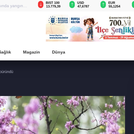
GAU/TRY
BIST 100
USD
EUR
sında yangın
6.660,55
13.779,39
47,6787
55,1254
Sağlık
Magazin
Dünya
 büründü