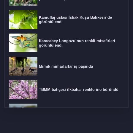
Kamuflaj ustası İshak Kuşu Balıkesir’de
görüntülendi
Karacabey Longozu’nun renkli misafirleri
görüntülendi
Mimik mimarlarlar iş başında
TBMM bahçesi ilkbahar renklerine büründü
Manyas Kuş Gölün'de bahar bereketi