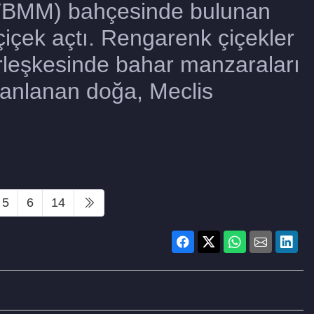
 (TBMM) bahçesinde bulunan
 çiçek açtı. Rengarenk çiçekler
leşkesinde bahar manzaraları
 canlanan doğa, Meclis
5
6
14