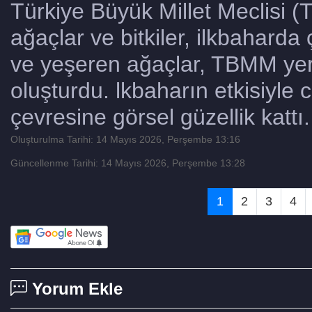
Türkiye Büyük Millet Meclisi
ağaçlar ve bitkiler, ilkbaharda
ve yeşeren ağaçlar, TBMM yer
oluşturdu. lkbaharın etkisiyle
çevresine görsel güzellik kattı.
Oluşturulma Tarihi: 14 Mayıs 2026, Perşembe 13:16
Güncellenme Tarihi: 14 Mayıs 2026, Perşembe 13:28
1
2
3
4
Yorum Ekle