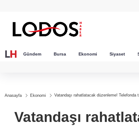
GEL
TND
BGN
VND
21
18,1992
16,2315
28,0626
0,0018
Gündem
Bursa
Ekonomi
Siyaset
Vatandaşı rahatlatacak düzenleme! Telefonda ta
Anasayfa
Ekonomi
Vatandaşı rahatlat