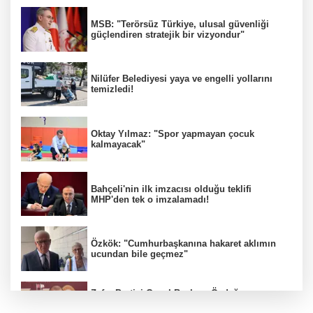
MSB: "Terörsüz Türkiye, ulusal güvenliği
güçlendiren stratejik bir vizyondur"
Nilüfer Belediyesi yaya ve engelli yollarını
temizledi!
Oktay Yılmaz: "Spor yapmayan çocuk
kalmayacak"
Bahçeli'nin ilk imzacısı olduğu teklifi
MHP'den tek o imzalamadı!
Özkök: "Cumhurbaşkanına hakaret aklımın
ucundan bile geçmez"
Zafer Partisi Genel Başkanı Özdağ:
"Babanızın kemiklerini sızlatmayacağınızdan