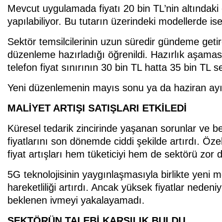
Mevcut uygulamada fiyatı 20 bin TL’nin altındaki 
yapılabiliyor. Bu tutarın üzerindeki modellerde ise t
Sektör temsilcilerinin uzun süredir gündeme getird
düzenleme hazırladığı öğrenildi. Hazırlık aşamas
telefon fiyat sınırının 30 bin TL hatta 35 bin TL s
Yeni düzenlemenin mayıs sonu ya da haziran ayı
MALİYET ARTIŞI SATIŞLARI ETKİLEDİ
Küresel tedarik zincirinde yaşanan sorunlar ve bell
fiyatlarını son dönemde ciddi şekilde artırdı. Öz
fiyat artışları hem tüketiciyi hem de sektörü zor 
5G teknolojisinin yaygınlaşmasıyla birlikte yeni 
hareketliliği artırdı. Ancak yüksek fiyatlar nedeni
beklenen ivmeyi yakalayamadı.
SEKTÖRÜN TALEBİ KARŞILIK BULDU