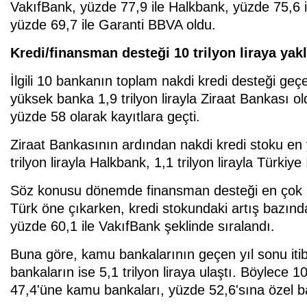
VakıfBank, yüzde 77,9 ile Halkbank, yüzde 75,6 
yüzde 69,7 ile Garanti BBVA oldu.
Kredi/finansman desteği 10 trilyon liraya yakl
İlgili 10 bankanın toplam nakdi kredi desteği geçen
yüksek banka 1,9 trilyon lirayla Ziraat Bankası ol
yüzde 58 olarak kayıtlara geçti.
Ziraat Bankasının ardından nakdi kredi stoku en y
trilyon lirayla Halkbank, 1,1 trilyon lirayla Türkiy
Söz konusu dönemde finansman desteği en çok ar
Türk öne çıkarken, kredi stokundaki artış bazınd
yüzde 60,1 ile VakıfBank şeklinde sıralandı.
Buna göre, kamu bankalarının geçen yıl sonu itibar
bankaların ise 5,1 trilyon liraya ulaştı. Böylec
47,4'üne kamu bankaları, yüzde 52,6'sına özel b