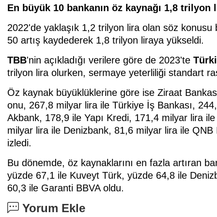
En büyük 10 bankanın öz kaynağı 1,8 trilyon l
2022'de yaklaşık 1,2 trilyon lira olan söz konusu
50 artış kaydederek 1,8 trilyon liraya yükseldi.
TBB
'nin açıkladığı verilere göre de 2023'te
Türk
trilyon lira olurken, sermaye yeterliliği standart
Öz kaynak büyüklüklerine göre ise Ziraat Bankası 3
onu, 267,8 milyar lira ile Türkiye İş Bankası, 244,8
Akbank, 178,9 ile Yapı Kredi, 171,4 milyar lira il
milyar lira ile Denizbank, 81,6 milyar lira ile QN
izledi.
Bu dönemde, öz kaynaklarını en fazla artıran ba
yüzde 67,1 ile Kuveyt Türk, yüzde 64,8 ile Deniz
60,3 ile Garanti BBVA oldu.
Yorum Ekle