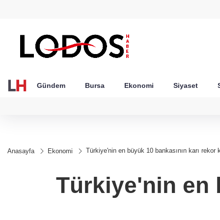
GEL
TND
BGN
VND
49
18,2677
16,3788
27,9743
0,0018
Gündem
Bursa
Ekonomi
Siyaset
Türkiye'nin en büyük 10 bankasının karı rekor k
Anasayfa
Ekonomi
Türkiye'nin en 