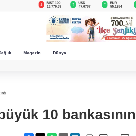
GAU/TRY
BIST 100
USD
EUR
6.660,55
13.779,39
47,6787
55,1254
Sağlık
Magazin
Dünya
ırdı
büyük 10 bankasının 