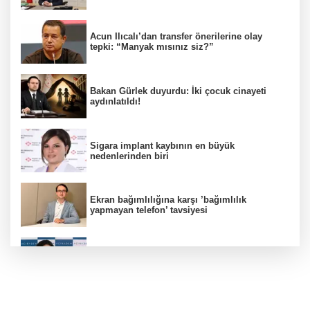
Acun Ilıcalı’dan transfer önerilerine olay
tepki: “Manyak mısınız siz?”
Bakan Gürlek duyurdu: İki çocuk cinayeti
aydınlatıldı!
Sigara implant kaybının en büyük
nedenlerinden biri
Ekran bağımlılığına karşı ’bağımlılık
yapmayan telefon’ tavsiyesi
Uzmanından aşırı sıcak uyarısı!
2 çocuğun ölümünde gerçek ortaya çıktı!