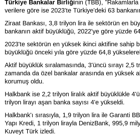
Türkiye Bankalar Birliği
nin (TBB), "Rakamlarla
verilere göre ise 2023'te Türkiye'deki 63 bankanın
Ziraat Bankası, 3,8 trilyon lira ile sektörün en b
bankanın aktif büyüklüğü, 2022'ye göre yüzde 64,
2023'te sektörün en yüksek ikinci aktifine sahip
büyüklüğü önceki yıla göre yüzde 64,8 yükselerek 2
Aktif büyüklük sıralamasında, 3'üncü sırayı 2,5 tri
zamanda da özel bankalar arasında en yüksek ak
korumuş oldu.
Halkbank ise 2,2 trilyon liralık aktif büyüklükle 4
trilyon lirayı aşan banka sayısı 4'e yükseldi.
Halkbank'ı sırasıyla, 1,9 trilyon lira ile Garanti BB
Yapı Kredi, 1 trilyon lirayla DenizBank, 995,9 mil
Kuveyt Türk izledi.