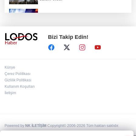
Tetbirleri alın MGM uyardı! Bursa' da hava
şaşırtıyor!
Bizi Takip Edin!
Bursa Festivali’nde Mustafa Keser rüzgarı:
Unutulmaz bir gece!
Bursa'da alevler yükseldi: 3 mahalle arasında
Künye
yangın paniği!
Çerez Politikası
Gizlilik Politikası
Kullanım Koşulları
Hürmüz Boğazı açılacak mı? İran'dan ABD'ye
sert açıklama
İletişim
Powered by
NK İLETİŞİM
Copyright© 2006-2026 Tüm hakları saklıdır.