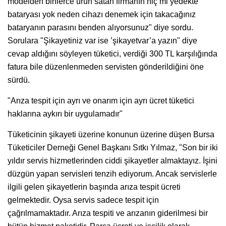
modelden binlerce ürün satan firmanın hiç mi yedekte
bataryası yok neden cihazı denemek için takacağınız
bataryanın parasını benden alıyorsunuz" diye sordu.
Sorulara "Şikayetiniz var ise ’şikayetvar’a yazın" diye
cevap aldığını söyleyen tüketici, verdiği 300 TL karşılığında
fatura bile düzenlenmeden servisten gönderildiğini öne
sürdü.
"Arıza tespit için ayrı ve onarım için ayrı ücret tüketici
haklarına aykırı bir uygulamadır"
Tüketicinin şikayeti üzerine konunun üzerine düşen Bursa
Tüketiciler Derneği Genel Başkanı Sıtkı Yılmaz, "Son bir iki
yıldır servis hizmetlerinden ciddi şikayetler almaktayız. İşini
düzgün yapan servisleri tenzih ediyorum. Ancak servislerle
ilgili gelen şikayetlerin başında arıza tespit ücreti
gelmektedir. Oysa servis sadece tespit için
çağrılmamaktadır. Arıza tespiti ve arızanın giderilmesi bir