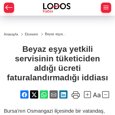
Beyaz eşya
Anasayfa
Ekonomi
yetkili servisinin
tüketiciden aldığı
ücreti
Beyaz eşya yetkili
faturalandırmadığı
iddiası
servisinin tüketiciden
aldığı ücreti
faturalandırmadığı iddiası
Bursa’nın Osmangazi ilçesinde bir vatandaş,