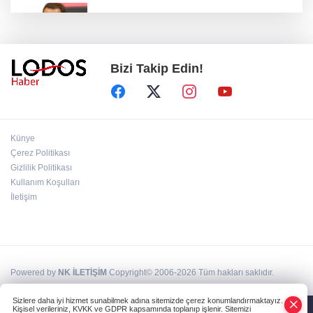
Acun Ilıcalı’dan transfer önerilerine olay
tepki: “Manyak mısınız siz?”
Bizi Takip Edin!
Bakan Gürlek duyurdu: İki çocuk cinayeti
aydınlatıldı!
Sigara implant kaybının en büyük
Künye
nedenlerinden biri
Çerez Politikası
Gizlilik Politikası
Kullanım Koşulları
Ekran bağımlılığına karşı ’bağımlılık
yapmayan telefon’ tavsiyesi
İletişim
Powered by
NK İLETİŞİM
Copyright© 2006-2026 Tüm hakları saklıdır.
Sizlere daha iyi hizmet sunabilmek adına sitemizde çerez konumlandırmaktayız.
Kişisel verileriniz, KVKK ve GDPR kapsamında toplanıp işlenir. Sitemizi