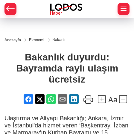
Bakanlık
Anasayfa
Ekonomi
duyurdu:
Bayramda
raylı
Bakanlık duyurdu:
ulaşım
ücretsiz
Bayramda raylı ulaşım
ücretsiz
Ulaştırma ve Altyapı Bakanlığı; Ankara, İzmir
ve İstanbul’da hizmet veren ‘Başkentray, İzban
ve Marmaray’ın Kurban Bayramı ve 15