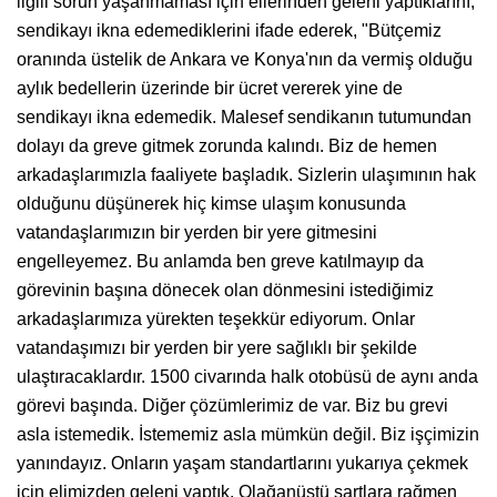
ilgili sorun yaşanmaması için ellerinden geleni yaptıklarını,
sendikayı ikna edemediklerini ifade ederek, "Bütçemiz
oranında üstelik de Ankara ve Konya'nın da vermiş olduğu
aylık bedellerin üzerinde bir ücret vererek yine de
sendikayı ikna edemedik. Malesef sendikanın tutumundan
dolayı da greve gitmek zorunda kalındı. Biz de hemen
arkadaşlarımızla faaliyete başladık. Sizlerin ulaşımının hak
olduğunu düşünerek hiç kimse ulaşım konusunda
vatandaşlarımızın bir yerden bir yere gitmesini
engelleyemez. Bu anlamda ben greve katılmayıp da
görevinin başına dönecek olan dönmesini istediğimiz
arkadaşlarımıza yürekten teşekkür ediyorum. Onlar
vatandaşımızı bir yerden bir yere sağlıklı bir şekilde
ulaştıracaklardır. 1500 civarında halk otobüsü de aynı anda
görevi başında. Diğer çözümlerimiz de var. Biz bu grevi
asla istemedik. İstememiz asla mümkün değil. Biz işçimizin
yanındayız. Onların yaşam standartlarını yukarıya çekmek
için elimizden geleni yaptık. Olağanüstü şartlara rağmen