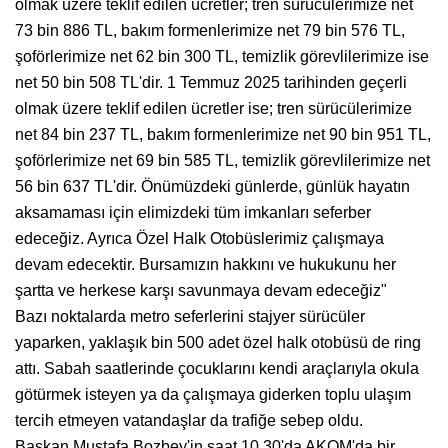
olmak üzere teklif edilen ücretler; tren sürücülerimize net
73 bin 886 TL, bakım formenlerimize net 79 bin 576 TL,
şoförlerimize net 62 bin 300 TL, temizlik görevlilerimize ise
net 50 bin 508 TL'dir. 1 Temmuz 2025 tarihinden geçerli
olmak üzere teklif edilen ücretler ise; tren sürücülerimize
net 84 bin 237 TL, bakım formenlerimize net 90 bin 951 TL,
şoförlerimize net 69 bin 585 TL, temizlik görevlilerimize net
56 bin 637 TL'dir. Önümüzdeki günlerde, günlük hayatın
aksamaması için elimizdeki tüm imkanları seferber
edeceğiz. Ayrıca Özel Halk Otobüslerimiz çalışmaya
devam edecektir. Bursamızın hakkını ve hukukunu her
şartta ve herkese karşı savunmaya devam edeceğiz"
Bazı noktalarda metro seferlerini stajyer sürücüler
yaparken, yaklaşık bin 500 adet özel halk otobüsü de ring
attı. Sabah saatlerinde çocuklarını kendi araçlarıyla okula
götürmek isteyen ya da çalışmaya giderken toplu ulaşım
tercih etmeyen vatandaşlar da trafiğe sebep oldu.
Başkan Mustafa Bozbey'in saat 10.30'da AKOM'da bir