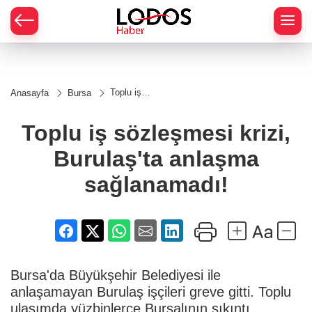
Toplu iş
Anasayfa
Bursa
sözleşmesi
krizi,
Burulaş'ta
Toplu iş sözleşmesi krizi,
anlaşma
sağlanamadı!
Burulaş'ta anlaşma
sağlanamadı!
Bursa'da Büyükşehir Belediyesi ile
anlaşamayan Burulaş işçileri greve gitti. Toplu
ulaşımda yüzbinlerce Bursalının sıkıntı