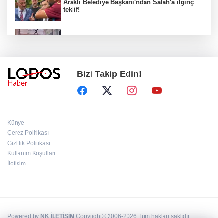
Araklı Belediye Başkanı'ndan Salah'a ilginç
teklif!
Önce dedesi ve büyükannesini öldürdü,
sonra okulda dehşet saçtı!
Bizi Takip Edin!
MHP'deki "imza" tartışması büyüyor!
Yönter'den peş peşe dikkat çeken mesajlar!
Ceza evleri karıştı! "Hepsinin Allah belasını
Künye
versin, onların yüzünden cezaevindeyim."
Çerez Politikası
Gizlilik Politikası
Kullanım Koşulları
TBMM'de çocuk suçlarına ilişkin kritik
düzenleme!
İletişim
Powered by
NK İLETİŞİM
Copyright© 2006-2026 Tüm hakları saklıdır.