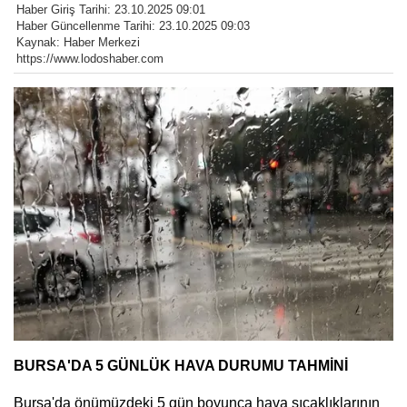
Haber Giriş Tarihi: 23.10.2025 09:01
Haber Güncellenme Tarihi: 23.10.2025 09:03
Kaynak: Haber Merkezi
https://www.lodoshaber.com
BURSA'DA 5 GÜNLÜK HAVA DURUMU TAHMİNİ
Bursa'da önümüzdeki 5 gün boyunca hava sıcaklıklarının