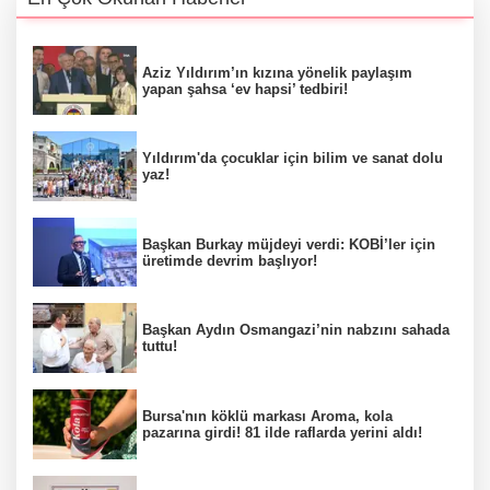
Aziz Yıldırım’ın kızına yönelik paylaşım
yapan şahsa ‘ev hapsi’ tedbiri!
Yıldırım'da çocuklar için bilim ve sanat dolu
yaz!
Başkan Burkay müjdeyi verdi: KOBİ’ler için
üretimde devrim başlıyor!
Başkan Aydın Osmangazi’nin nabzını sahada
tuttu!
Bursa'nın köklü markası Aroma, kola
pazarına girdi! 81 ilde raflarda yerini aldı!