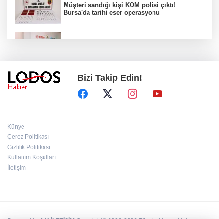
Müşteri sandığı kişi KOM polisi çıktı!
Bursa'da tarihi eser operasyonu
Osmangazi’de iş arayanlara destek!
Bizi Takip Edin!
Yıldırım Belediyesi'nden uluslararası
minyatür yarışması! Erguvan Bayramı sanatla
geleceğe taşınacak!
13. Dijital Medya Çalıştayı'nda Hadi Özışık'tan
Künye
dikkat çeken çağrı!
Çerez Politikası
Gizlilik Politikası
Kullanım Koşulları
TBMM'de kritik gün! 'Çerçeve Yasa' teklifi
komisyon masasında!
İletişim