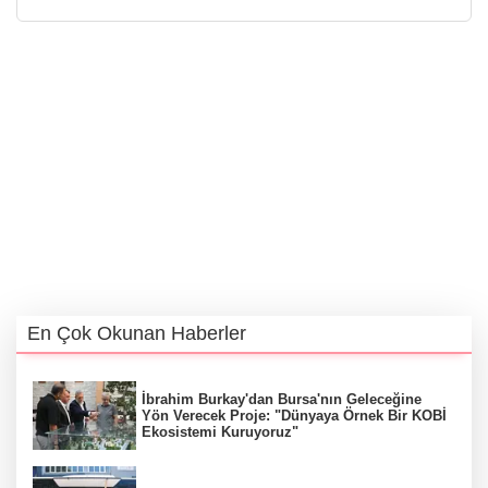
En Çok Okunan Haberler
İbrahim Burkay'dan Bursa'nın Geleceğine
Yön Verecek Proje: "Dünyaya Örnek Bir KOBİ
Ekosistemi Kuruyoruz"