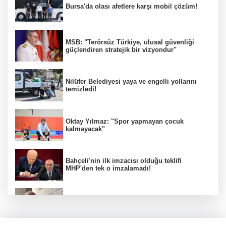
Bursa'da olası afetlere karşı mobil çözüm!
MSB: "Terörsüz Türkiye, ulusal güvenliği
güçlendiren stratejik bir vizyondur"
Nilüfer Belediyesi yaya ve engelli yollarını
temizledi!
Oktay Yılmaz: "Spor yapmayan çocuk
kalmayacak"
Bahçeli'nin ilk imzacısı olduğu teklifi
MHP'den tek o imzalamadı!
Özkök: "Cumhurbaşkanına hakaret aklımın
ucundan bile geçmez"