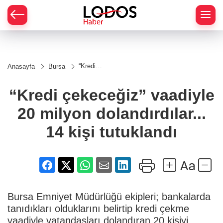
“Kredi
Anasayfa
Bursa
çekeceğiz”
vaadiyle 20
milyon
“Kredi çekeceğiz” vaadiyle
dolandırdılar...
14 kişi
20 milyon dolandırdılar...
tutuklandı
14 kişi tutuklandı
Bursa Emniyet Müdürlüğü ekipleri; bankalarda
tanıdıkları olduklarını belirtip kredi çekme
vaadiyle vatandaşları dolandıran 20 kişiyi