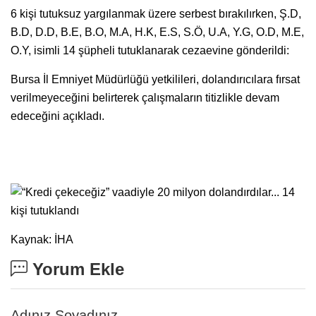
6 kişi tutuksuz yargılanmak üzere serbest bırakılırken, Ş.D,
B.D, D.D, B.E, B.O, M.A, H.K, E.S, S.Ö, U.A, Y.G, O.D, M.E,
O.Y, isimli 14 şüpheli tutuklanarak cezaevine gönderildi:
Bursa İl Emniyet Müdürlüğü yetkilileri, dolandırıcılara fırsat
verilmeyeceğini belirterek çalışmaların titizlikle devam
edeceğini açıkladı.
Kaynak: İHA
Yorum Ekle
Adınız Soyadınız