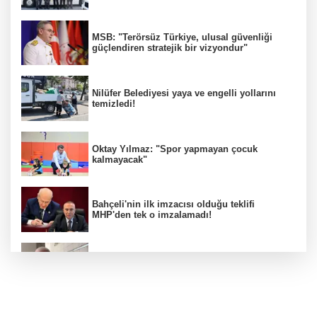
MSB: "Terörsüz Türkiye, ulusal güvenliği
güçlendiren stratejik bir vizyondur"
Nilüfer Belediyesi yaya ve engelli yollarını
temizledi!
Oktay Yılmaz: "Spor yapmayan çocuk
kalmayacak"
Bahçeli'nin ilk imzacısı olduğu teklifi
MHP'den tek o imzalamadı!
Özkök: "Cumhurbaşkanına hakaret aklımın
ucundan bile geçmez"
Zafer Partisi Genel Başkanı Özdağ: