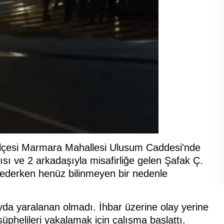
 ilçesi Marmara Mahallesi Ulusum Caddesi'nde
ısı ve 2 arkadaşıyla misafirliğe gelen Şafak Ç.
yrederken henüz bilinmeyen bir nedenle
layda yaralanan olmadı. İhbar üzerine olay yerine
şüphelileri yakalamak için çalışma başlattı.