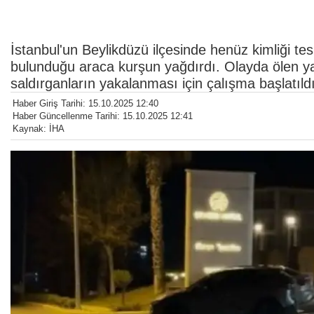
İstanbul'un Beylikdüzü ilçesinde henüz kimliği tesp
bulunduğu araca kurşun yağdırdı. Olayda ölen ya
saldırganların yakalanması için çalışma başlatıldı
Haber Giriş Tarihi: 15.10.2025 12:40
Haber Güncellenme Tarihi: 15.10.2025 12:41
Kaynak: İHA