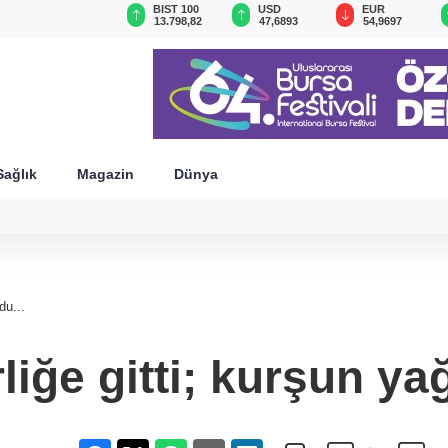
GAU/TRY
BIST 100
USD
EUR
6.528,66
13.798,82
47,6893
54,9697
Sağlık
Magazin
Dünya
du...
liğe gitti; kurşun ya