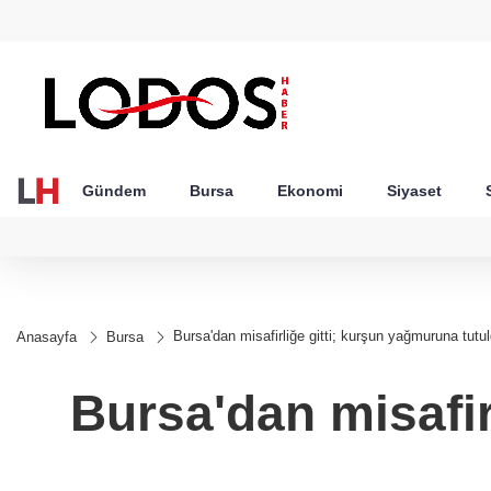
GEL
TND
BGN
VND
22
18,2368
16,2319
27,9743
0,0018
Gündem
Bursa
Ekonomi
Siyaset
Bursa'dan misafirliğe gitti; kurşun yağmuruna tutul
Anasayfa
Bursa
Bursa'dan misafir