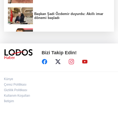
Başkan Şadi Özdemir duyurdu: Akıllı imar
dönemi başladı
Acun Ilıcalı’dan transfer önerilerine olay
tepki: “Manyak mısınız siz?”
Bizi Takip Edin!
Bakan Gürlek duyurdu: İki çocuk cinayeti
aydınlatıldı!
Sigara implant kaybının en büyük
Künye
nedenlerinden biri
Çerez Politikası
Gizlilik Politikası
Kullanım Koşulları
Ekran bağımlılığına karşı ’bağımlılık
yapmayan telefon’ tavsiyesi
İletişim