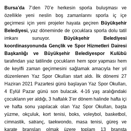
Bursa’da
7’den 70’e herkesin sporla buluşması ve
özellikle yeni neslin boş zamanlarını sporla iç içe
geçirmesi için yeni projeler hayata geçiren
Büyükşehir
Belediyesi,
yaz döneminde de çocuklara sporla dolu tatil
imkanı sunuyor.
Büyükşehir Belediyesi
koordinasyonunda Gençlik ve Spor Hizmetleri Dairesi
Başkanlığı ve Büyükşehir Belediyespor Kulübü
tarafından yaz tatilinde çocukların hem spor yapması hem
de keyifli zaman geçirmesini sağlamak amacıyla her yıl
düzenlenen Yaz Spor Okulları start aldı. İlk dönemi 27
Haziran 2021 Pazartesi günü başlayan Yaz Spor Okulları,
4 Eylül Pazar günü son bulacak. 4-16 yaş aralığındaki
çocukların yer aldığı, 3 haftalık 3’er dönem halinde hafta içi
ve hafta sonu yapılacak olan Yaz Spor Okulları, başta
yüzme, okçuluk, kort tenisi, boks, voleybol, basketbol,
cimnastik, satranç, taekwondo, masa tenisi, güreş ve
karate branşları olmak üzere toplam 13 branşta