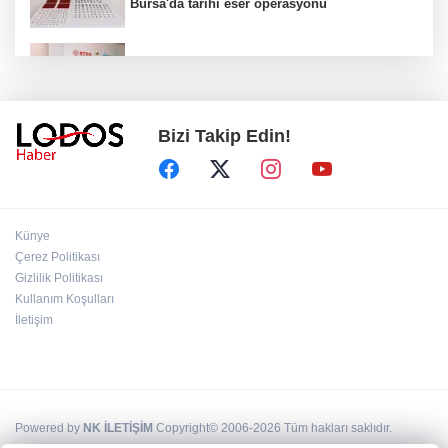
Bursa'da tarihi eser operasyonu
Osmangazi’de iş arayanlara destek!
Bizi Takip Edin!
Yıldırım Belediyesi'nden uluslararası
minyatür yarışması! Erguvan Bayramı sanatla
geleceğe taşınacak!
13. Dijital Medya Çalıştayı'nda Hadi Özışık'tan
Künye
dikkat çeken çağrı!
Çerez Politikası
Gizlilik Politikası
Kullanım Koşulları
TBMM'de kritik gün! 'Çerçeve Yasa' teklifi
komisyon masasında!
İletişim
Powered by
NK İLETİŞİM
Copyright© 2006-2026 Tüm hakları saklıdır.