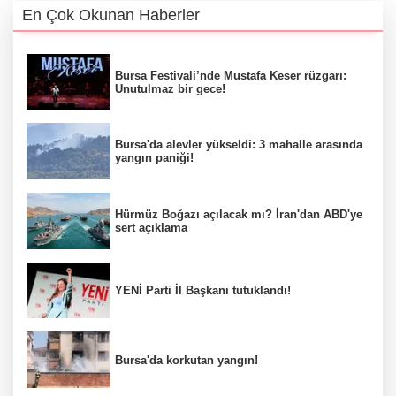
En Çok Okunan Haberler
Bursa Festivali’nde Mustafa Keser rüzgarı:
Unutulmaz bir gece!
Bursa'da alevler yükseldi: 3 mahalle arasında
yangın paniği!
Hürmüz Boğazı açılacak mı? İran'dan ABD'ye
sert açıklama
YENİ Parti İl Başkanı tutuklandı!
Bursa'da korkutan yangın!