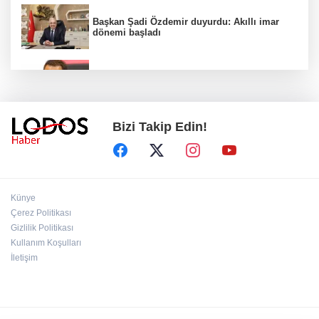
Başkan Şadi Özdemir duyurdu: Akıllı imar
dönemi başladı
Acun Ilıcalı’dan transfer önerilerine olay
tepki: “Manyak mısınız siz?”
Bizi Takip Edin!
Bakan Gürlek duyurdu: İki çocuk cinayeti
aydınlatıldı!
Sigara implant kaybının en büyük
Künye
nedenlerinden biri
Çerez Politikası
Gizlilik Politikası
Kullanım Koşulları
Ekran bağımlılığına karşı ’bağımlılık
yapmayan telefon’ tavsiyesi
İletişim