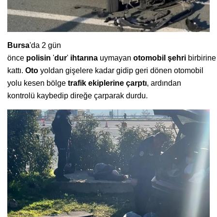
Bursa
'da 2 gün
önce
polisin
'
dur
'
ihtarına
uymayan
otomobil
şehri
birbirine
kattı.
Oto
yoldan gişelere kadar gidip geri dönen otomobil
yolu kesen bölge
trafik ekiplerine
çarptı
, ardından
kontrolü kaybedip direğe çarparak durdu.