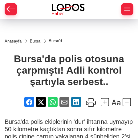
Bursa'da
Anasayfa
Bursa
polis
otosuna
çarpmıştı!
Bursa'da polis otosuna
Adli
kontrol
çarpmıştı! Adli kontrol
şartıyla
serbest..
şartıyla serbest..
Bursa'da polis ekiplerinin 'dur' ihtarına uymayıp
50 kilometre kaçtıktan sonra sıfır kilometre
polis cipine çarpıp yakalanan 4 şüpheliden 2'si