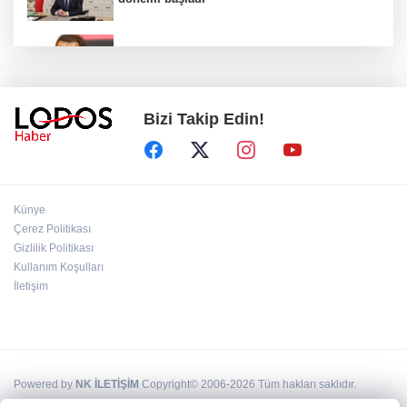
Acun Ilıcalı’dan transfer önerilerine olay
tepki: “Manyak mısınız siz?”
Bizi Takip Edin!
Bakan Gürlek duyurdu: İki çocuk cinayeti
aydınlatıldı!
Sigara implant kaybının en büyük
Künye
nedenlerinden biri
Çerez Politikası
Gizlilik Politikası
Kullanım Koşulları
Ekran bağımlılığına karşı ’bağımlılık
yapmayan telefon’ tavsiyesi
İletişim
Powered by
NK İLETİŞİM
Copyright© 2006-2026 Tüm hakları saklıdır.