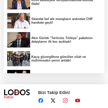
İzmit Belediyesi soruşturmasında bomba
ifade!
Skandal bel altı mesajların ardından CHP
harekete geçti!
Akın Gürlek "Terörsüz Türkiye" paketinin
detaylarını ilk kez açıkladı!
Kaçış güzergâhına gömülen silah ve
mühimmatın yerini anlattı!
Kuşadası Belediyesi soruşturmasında dikkat
çeken gözaltılar!
Bizi Takip Edin!
Ahbap Derneği için kritik karar!