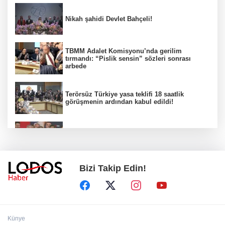
Nikah şahidi Devlet Bahçeli!
TBMM Adalet Komisyonu’nda gerilim
tırmandı: “Pislik sensin” sözleri sonrası
arbede
Terörsüz Türkiye yasa teklifi 18 saatlik
görüşmenin ardından kabul edildi!
Aziz Yıldırım’ın kızına yönelik paylaşım
yapan şahsa ‘ev hapsi’ tedbiri!
Bizi Takip Edin!
Yıldırım'da çocuklar için bilim ve sanat dolu
yaz!
Başkan Burkay müjdeyi verdi: KOBİ’ler için
Künye
üretimde devrim başlıyor!