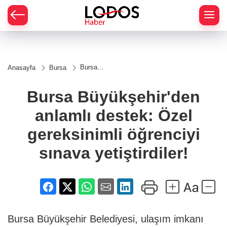
Bursa
Anasayfa
Bursa
Büyükşehir'den
anlamlı
destek: Özel
Bursa Büyükşehir'den
gereksinimli
öğrenciyi
anlamlı destek: Özel
sınava
yetiştirdiler!
gereksinimli öğrenciyi
sınava yetiştirdiler!
Bursa Büyükşehir Belediyesi, ulaşım imkanı