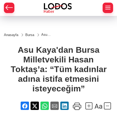
Asu
Anasayfa
Bursa
Kaya'dan
Bursa
Milletvekili
Asu Kaya'dan Bursa
Hasan
Toktaş’a:
Milletvekili Hasan
“Tüm
kadınlar
adına istifa
Toktaş’a: “Tüm kadınlar
etmesini
isteyeceğim”
adına istifa etmesini
isteyeceğim”