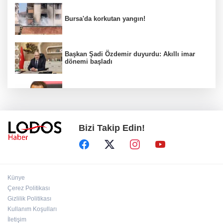
Bursa'da korkutan yangın!
Başkan Şadi Özdemir duyurdu: Akıllı imar
dönemi başladı
Acun Ilıcalı’dan transfer önerilerine olay
tepki: “Manyak mısınız siz?”
Bizi Takip Edin!
Bakan Gürlek duyurdu: İki çocuk cinayeti
aydınlatıldı!
Sigara implant kaybının en büyük
Künye
nedenlerinden biri
Çerez Politikası
Gizlilik Politikası
Kullanım Koşulları
Ekran bağımlılığına karşı ’bağımlılık
yapmayan telefon’ tavsiyesi
İletişim