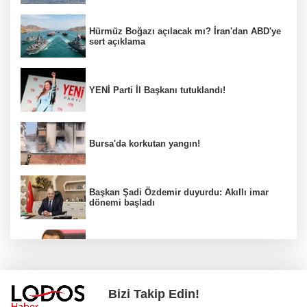
Hürmüz Boğazı açılacak mı? İran'dan ABD'ye
sert açıklama
YENİ Parti İl Başkanı tutuklandı!
Bursa'da korkutan yangın!
Başkan Şadi Özdemir duyurdu: Akıllı imar
dönemi başladı
Acun Ilıcalı’dan transfer önerilerine olay
tepki: “Manyak mısınız siz?”
Bizi Takip Edin!
Bakan Gürlek duyurdu: İki çocuk cinayeti