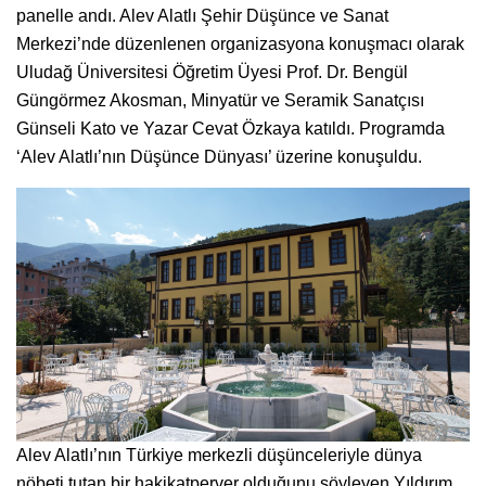
panelle andı. Alev Alatlı Şehir Düşünce ve Sanat
Merkezi’nde düzenlenen organizasyona konuşmacı olarak
Uludağ Üniversitesi Öğretim Üyesi Prof. Dr. Bengül
Güngörmez Akosman, Minyatür ve Seramik Sanatçısı
Günseli Kato ve Yazar Cevat Özkaya katıldı. Programda
‘Alev Alatlı’nın Düşünce Dünyası’ üzerine konuşuldu.
Alev Alatlı’nın Türkiye merkezli düşünceleriyle dünya
nöbeti tutan bir hakikatperver olduğunu söyleyen Yıldırım