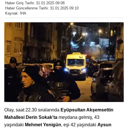
Haber Giriş Tarihi: 31.01.2025 09:08
Haber Güncellenme Tarihi: 31.01.2025 09:10
Kaynak: İHA
Olay, saat 22.30 sıralarında
Eyüpsultan Akşemsettin
Mahallesi Derin Sokak'ta
meydana gelmiş, 43
yaşındaki
Mehmet Yenigün
, eşi 42 yaşındaki
Aysun