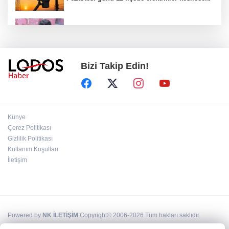
Cansever 59 yaşında hayatını kaybetti!
Vasiyeti ortaya çıktı!
Bizi Takip Edin!
''Birimize saldıran hepimize saldırmış
demektir'' denilmişti. Suudi Arabistan'a
saldırı oldu!
Tetbirleri alın MGM uyardı! Bursa' da hava
Künye
şaşırtıyor!
Çerez Politikası
Gizlilik Politikası
Kullanım Koşulları
Bursa Festivali’nde Mustafa Keser rüzgarı:
Unutulmaz bir gece!
İletişim
Powered by
NK İLETİŞİM
Copyright© 2006-2026 Tüm hakları saklıdır.