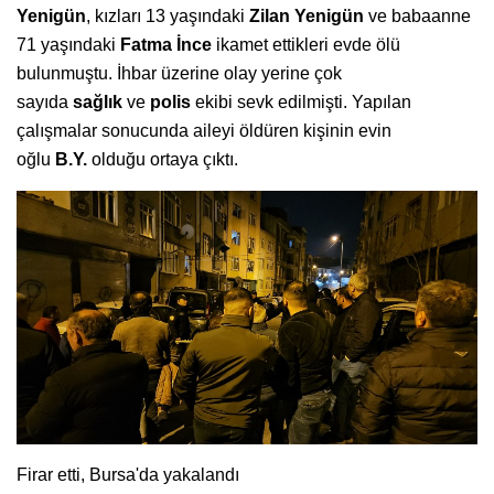
Yenigün
, kızları 13 yaşındaki
Zilan Yenigün
ve babaanne
71 yaşındaki
Fatma İnce
ikamet ettikleri evde ölü
bulunmuştu. İhbar üzerine olay yerine çok
sayıda
sağlık
ve
polis
ekibi sevk edilmişti. Yapılan
çalışmalar sonucunda aileyi öldüren kişinin evin
oğlu
B.Y.
olduğu ortaya çıktı.
Firar etti, Bursa'da yakalandı