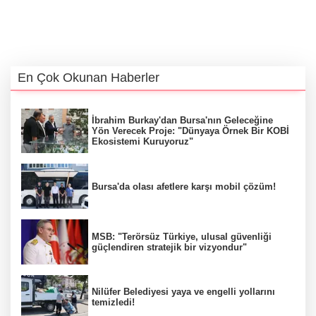
En Çok Okunan Haberler
İbrahim Burkay'dan Bursa'nın Geleceğine
Yön Verecek Proje: "Dünyaya Örnek Bir KOBİ
Ekosistemi Kuruyoruz"
Bursa'da olası afetlere karşı mobil çözüm!
MSB: "Terörsüz Türkiye, ulusal güvenliği
güçlendiren stratejik bir vizyondur"
Nilüfer Belediyesi yaya ve engelli yollarını
temizledi!