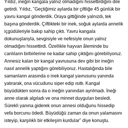
Yıldız, ineğin kangala yalnız olmadığını hissettirdiğini dile
getirdi. Yıldız, "Geçtiğimiz aylarda bir çiftliğe 45 günlük bir
yavru kangal gönderdik. Oraya gittiğinde yalnızdı, tek
başına gönderdik. Çiftlikteki bir inek, soğuk aylarda annelik
içgüdüleriyle bakıp sahip çıktı. Yavru kangala
dokunuşlarıyla, sevgisiyle ve nefesiyle onun yalnız
olmadığını hissettirdi. Özellikle hayvan âleminde bu
canlıların birbirlerine ne kadar sahip çıktığını görebiliyoruz.
Annesiz kalan bir kangal yavrusuna dev gibi bir ineğin
nasıl annelik yaptığını görebiliyoruz. Hastalığında bile
samanların arasında o inek kangal yavrusunu yanında
yatırarak, ona vücudunu siper edip ısıttı. Kangal
büyüdükten sonra da o ineğin yanından ayrılmadı. İneği
anne olarak algıladı ve ona minnet duyguları besledi.
Sürekli yanına giderek onun annesi olduğunu hissedip
vefa borcunu ödedi. Büyüdüğü zaman da onun yalamasını
isteyip, karşılıklı bir etkileşim kurdular" diye konuştu.