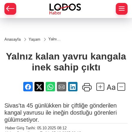
Yalnız
Anasayfa
Yaşam
kalan
yavru
kangala
Yalnız kalan yavru kangala
inek
sahip
inek sahip çıktı
çıktı
Sivas'ta 45 günlükken bir çiftliğe gönderilen
kangal yavrusu ile ineğin dostluğu görenleri
gülümsetiyor.
Haber Giriş Tarihi: 05.10.2025 08:12