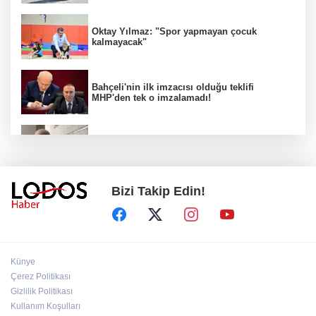
Oktay Yılmaz: "Spor yapmayan çocuk
kalmayacak"
Bahçeli'nin ilk imzacısı olduğu teklifi
MHP'den tek o imzalamadı!
Özkök: "Cumhurbaşkanına hakaret aklımın
ucundan bile geçmez"
Bizi Takip Edin!
Zafer Partisi Genel Başkanı Özdağ:
"Babanızın kemiklerini sızlatmayacağınızdan
eminim."!
Müsavat Dervişoğlu Balıkesir'e "Bayrak
Künye
Kaldırıyorum" Mitingi çağrısında bulundu!
Çerez Politikası
Gizlilik Politikası
Kullanım Koşulları
8 ülkeden İsrail'e ağır tepki ve ortak bildiri!