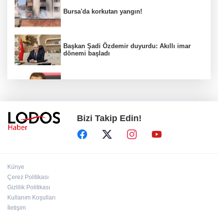
Bursa'da korkutan yangın!
Başkan Şadi Özdemir duyurdu: Akıllı imar
dönemi başladı
Acun Ilıcalı’dan transfer önerilerine olay
tepki: “Manyak mısınız siz?”
Bizi Takip Edin!
Bakan Gürlek duyurdu: İki çocuk cinayeti
aydınlatıldı!
Sigara implant kaybının en büyük
Künye
nedenlerinden biri
Çerez Politikası
Gizlilik Politikası
Kullanım Koşulları
Ekran bağımlılığına karşı ’bağımlılık
yapmayan telefon’ tavsiyesi
İletişim