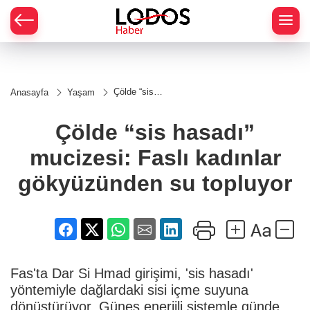
Çölde “sis
Anasayfa
Yaşam
hasadı”
mucizesi:
Faslı
Çölde “sis hasadı”
kadınlar
gökyüzünden
mucizesi: Faslı kadınlar
su topluyor
gökyüzünden su topluyor
Fas'ta Dar Si Hmad girişimi, 'sis hasadı'
yöntemiyle dağlardaki sisi içme suyuna
dönüştürüyor. Güneş enerjili sistemle günde