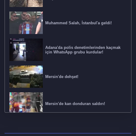
Muhammed Salah, İstanbul'a geldi!
Adana'da polis denetimlerinden kaçmak
için WhatsApp grubu kurdular!
Mersin'de dehşet!
Mersin'de kan donduran saldırı!
850 milyon liralık yüksek kâr vurgunu! 4
ilde operasyon: 17 gözaltı