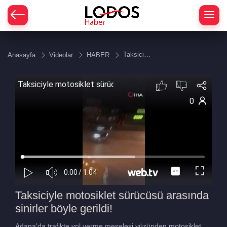
Taksiciyle
Anasayfa
Videolar
HABER
motosiklet
sürücüsü
arasında
sinirler
böyle
gerildi!
Taksiciyle motosiklet sürücüsü arasında
sinirler böyle gerildi!
Adana'da trafikte yol verme meselesi yüzünden motosiklet