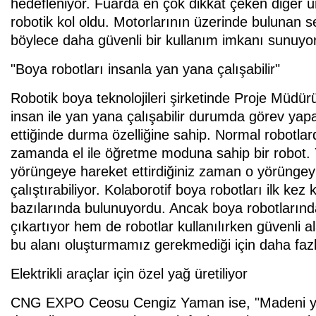
hedefleniyor. Fuarda en çok dikkat çeken diğer ür
robotik kol oldu. Motorlarının üzerinde bulunan s
böylece daha güvenli bir kullanım imkanı sunuyor
"Boya robotları insanla yan yana çalışabilir"
Robotik boya teknolojileri şirketinde Proje Müdür
insan ile yan yana çalışabilir durumda görev yapa
ettiğinde durma özelliğine sahip. Normal robotlar
zamanda el ile öğretme moduna sahip bir robot. Y
yörüngeye hareket ettirdiğiniz zaman o yörüngey
çalıştırabiliyor. Kolaborotif boya robotları ilk kez
bazılarında bulunuyordu. Ancak boya robotlarında 
çıkartıyor hem de robotlar kullanılırken güvenli
bu alanı oluşturmamız gerekmediği için daha fazl
Elektrikli araçlar için özel yağ üretiliyor
CNG EXPO Ceosu Cengiz Yaman ise, "Madeni yağı s