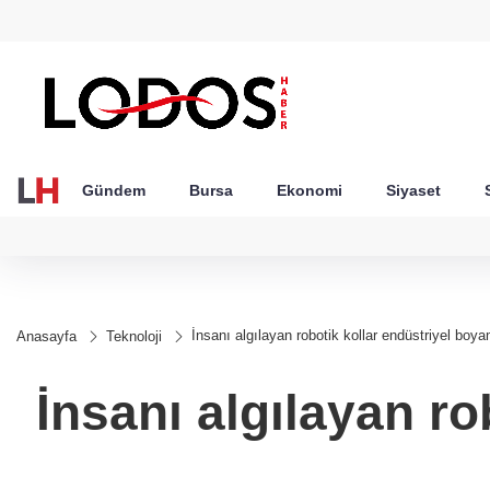
GEL
TND
BGN
VND
52
18,2375
16,2380
27,9743
0,0018
Gündem
Bursa
Ekonomi
Siyaset
İnsanı algılayan robotik kollar endüstriyel boy
Anasayfa
Teknoloji
İnsanı algılayan r