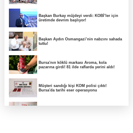
Başkan Burkay müjdeyi verdi: KOBİ’ler için
üretimde devrim başlıyor!
Başkan Aydın Osmangazi’nin nabzını sahada
tuttu!
Bursa'nın köklü markası Aroma, kola
pazarına girdi! 81 ilde raflarda yerini aldı!
Müşteri sandığı kişi KOM polisi çıktı!
Bursa'da tarihi eser operasyonu
Osmangazi’de iş arayanlara destek!
Yıldırım Belediyesi'nden uluslararası