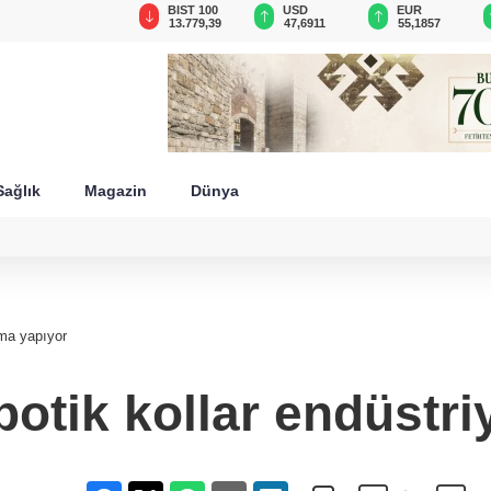
GAU/TRY
BIST 100
USD
EUR
6.646,35
13.779,39
47,6911
55,1857
Sağlık
Magazin
Dünya
ama yapıyor
obotik kollar endüstr