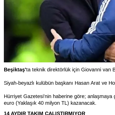
Beşiktaş'
ta teknik direktörlük için Giovanni van 
Siyah-beyazlı kulübün başkanı Hasan Arat ve Holland
Hürriyet Gazetesi'nin haberine göre; anlaşmaya
euro (Yaklaşık 40 milyon TL) kazanacak.
14 AYDIR TAKIM ÇALIŞTIRMIYOR