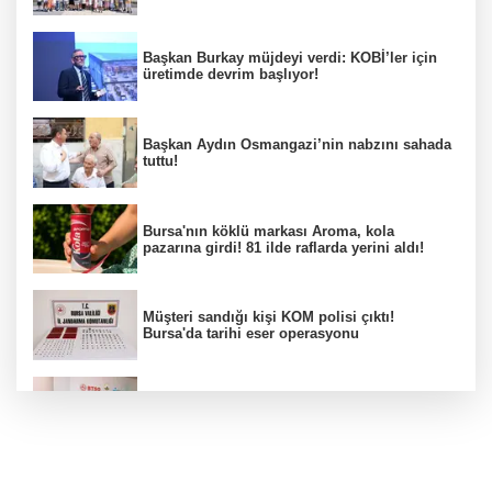
Başkan Burkay müjdeyi verdi: KOBİ’ler için
üretimde devrim başlıyor!
Başkan Aydın Osmangazi’nin nabzını sahada
tuttu!
Bursa'nın köklü markası Aroma, kola
pazarına girdi! 81 ilde raflarda yerini aldı!
Müşteri sandığı kişi KOM polisi çıktı!
Bursa'da tarihi eser operasyonu
Osmangazi’de iş arayanlara destek!
Yıldırım Belediyesi'nden uluslararası