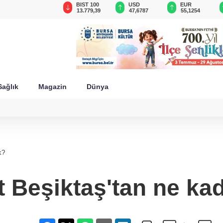
GAU/TRY
BIST 100
USD
EUR
6.660,55
13.779,39
47,6787
55,1254
Sağlık
Magazin
Dünya
k?
 Beşiktaş'tan ne kad