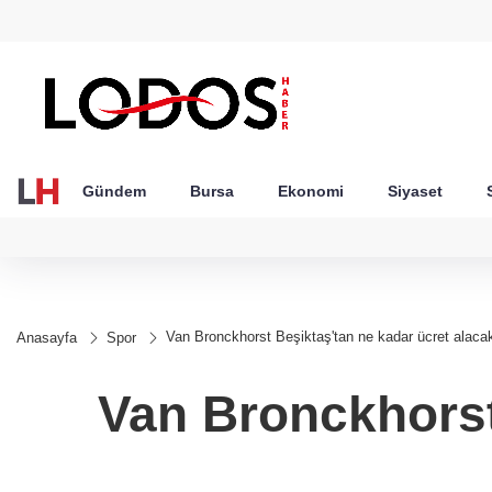
GEL
TND
BGN
VND
49
18,2677
16,3788
27,9743
0,0018
Gündem
Bursa
Ekonomi
Siyaset
Van Bronckhorst Beşiktaş'tan ne kadar ücret alaca
Anasayfa
Spor
Van Bronckhorst