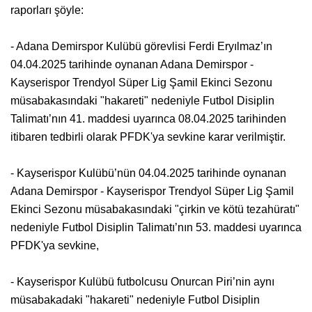
raporları şöyle:
- Adana Demirspor Kulübü görevlisi Ferdi Eryılmaz’ın
04.04.2025 tarihinde oynanan Adana Demirspor -
Kayserispor Trendyol Süper Lig Şamil Ekinci Sezonu
müsabakasındaki "hakareti" nedeniyle Futbol Disiplin
Talimatı’nın 41. maddesi uyarınca 08.04.2025 tarihinden
itibaren tedbirli olarak PFDK'ya sevkine karar verilmiştir.
- Kayserispor Kulübü’nün 04.04.2025 tarihinde oynanan
Adana Demirspor - Kayserispor Trendyol Süper Lig Şamil
Ekinci Sezonu müsabakasındaki "çirkin ve kötü tezahüratı"
nedeniyle Futbol Disiplin Talimatı’nın 53. maddesi uyarınca
PFDK'ya sevkine,
- Kayserispor Kulübü futbolcusu Onurcan Piri’nin aynı
müsabakadaki "hakareti" nedeniyle Futbol Disiplin