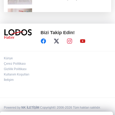
Osmangazi’de iş arayanlara destek!
Bizi Takip Edin!
Yıldırım Belediyesi'nden uluslararası
minyatür yarışması! Erguvan Bayramı sanatla
geleceğe taşınacak!
13. Dijital Medya Çalıştayı'nda Hadi Özışık'tan
Künye
dikkat çeken çağrı!
Çerez Politikası
Gizlilik Politikası
Kullanım Koşulları
TBMM'de kritik gün! 'Çerçeve Yasa' teklifi
komisyon masasında!
İletişim
Powered by
NK İLETİŞİM
Copyright© 2006-2026 Tüm hakları saklıdır.