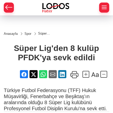
Süper
Anasayfa
Spor
Lig'den 8
kulüp
PFDK'ya
Süper Lig'den 8 kulüp
sevk
edildi
PFDK'ya sevk edildi
Türkiye Futbol Federasyonu (TFF) Hukuk
Müşavirliği, Fenerbahçe ve Beşiktaş'ın
aralarında olduğu 8 Süper Lig kulübünü
Profesyonel Futbol Disiplin Kurulu'na sevk etti.