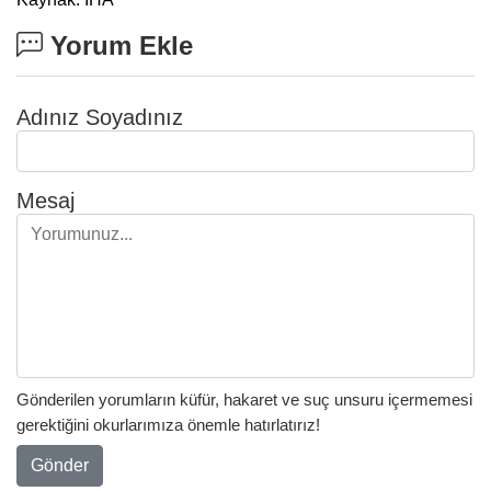
Yorum Ekle
Adınız Soyadınız
Mesaj
Gönderilen yorumların küfür, hakaret ve suç unsuru içermemesi
gerektiğini okurlarımıza önemle hatırlatırız!
Gönder