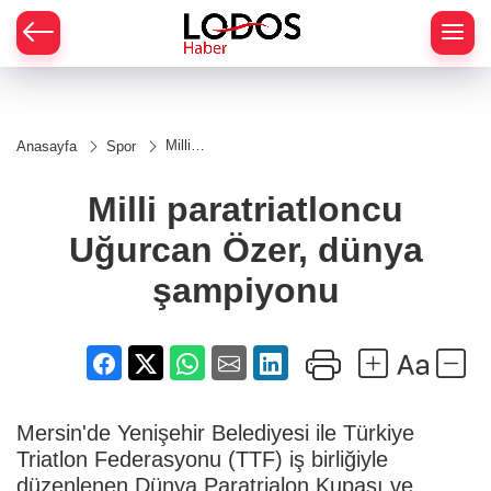
Milli
Anasayfa
Spor
paratriatloncu
Uğurcan
Özer, dünya
Milli paratriatloncu
şampiyonu
Uğurcan Özer, dünya
şampiyonu
Mersin'de Yenişehir Belediyesi ile Türkiye
Triatlon Federasyonu (TTF) iş birliğiyle
düzenlenen Dünya Paratrialon Kupası ve