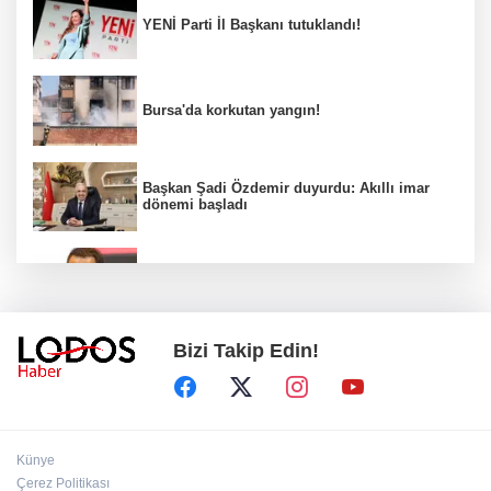
YENİ Parti İl Başkanı tutuklandı!
Bursa'da korkutan yangın!
Başkan Şadi Özdemir duyurdu: Akıllı imar
dönemi başladı
Acun Ilıcalı’dan transfer önerilerine olay
tepki: “Manyak mısınız siz?”
Bizi Takip Edin!
Bakan Gürlek duyurdu: İki çocuk cinayeti
aydınlatıldı!
Sigara implant kaybının en büyük
Künye
nedenlerinden biri
Çerez Politikası