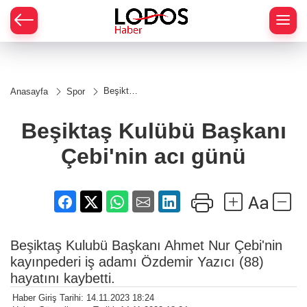
Beşiktaş
Anasayfa
Spor
Kulübü
Başkanı
Çebi'nin
Beşiktaş Kulübü Başkanı
acı günü
Çebi'nin acı günü
Beşiktaş Kulubü Başkanı Ahmet Nur Çebi'nin
kayınpederi iş adamı Özdemir Yazıcı (88)
hayatını kaybetti.
Haber Giriş Tarihi: 14.11.2023 18:24