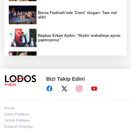
Bursa Festivali’nde 'Cimri' rüzgarı: Tam not
aldı!
Başkan Erkan Aydın: "Hiçbir mahalleye ayrım
yapmıyoruz"
İYİ Parti ''Hayır" dedi! MHP'den sert tepki
geldi!
Bizi Takip Edin!
BUSKİ duyurdu: Nilüfer'in iki mahallesinde 9
saatlik kesinti!
AK Parti Grup Başkanı Güler kanun teklifinin
Künye
detaylarını verdi
Çerez Politikası
Gizlilik Politikası
Kullanım Koşulları
Aziz Yıldırım'dan sosyal medya hesaplarına