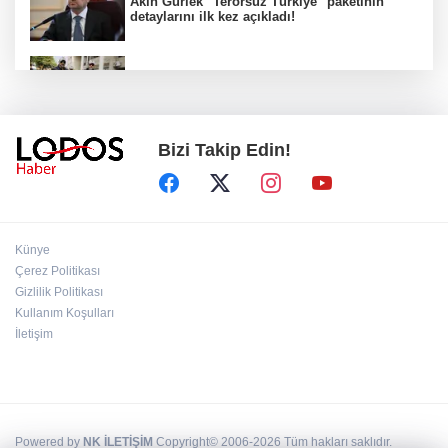
Akın Gürlek "Terörsüz Türkiye" paketinin
detaylarını ilk kez açıkladı!
Kaçış güzergâhına gömülen silah ve
mühimmatın yerini anlattı!
Bizi Takip Edin!
Kuşadası Belediyesi soruşturmasında dikkat
çeken gözaltılar!
Ahbap Derneği için kritik karar!
Künye
Çerez Politikası
Gizlilik Politikası
Kullanım Koşulları
Araklı Belediye Başkanı'ndan Salah'a ilginç
teklif!
İletişim
Powered by
NK İLETİŞİM
Copyright© 2006-2026 Tüm hakları saklıdır.