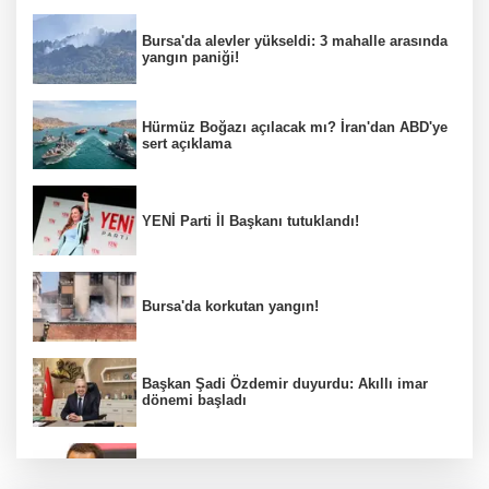
Bursa'da alevler yükseldi: 3 mahalle arasında
yangın paniği!
Hürmüz Boğazı açılacak mı? İran'dan ABD'ye
sert açıklama
YENİ Parti İl Başkanı tutuklandı!
Bursa'da korkutan yangın!
Başkan Şadi Özdemir duyurdu: Akıllı imar
dönemi başladı
Acun Ilıcalı’dan transfer önerilerine olay
tepki: “Manyak mısınız siz?”