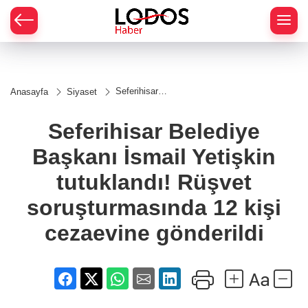
Seferihisar
Anasayfa
Siyaset
Belediye
Başkanı İsmail
Yetişkin
Seferihisar Belediye
tutuklandı!
Rüşvet
Başkanı İsmail Yetişkin
soruşturmasında
12 kişi
cezaevine
tutuklandı! Rüşvet
gönderildi
soruşturmasında 12 kişi
cezaevine gönderildi