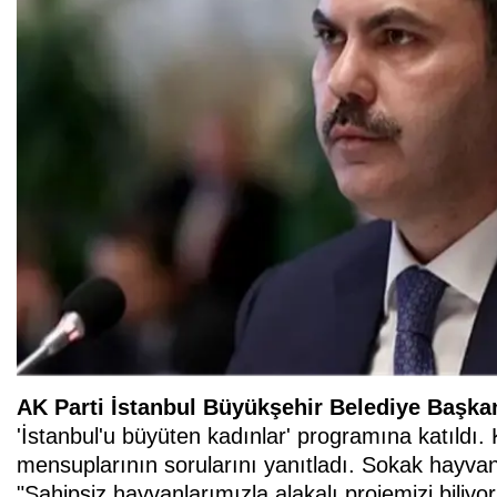
AK Parti İstanbul Büyükşehir Belediye Başk
'İstanbul'u büyüten kadınlar' programına katıld
mensuplarının sorularını yanıtladı. Sokak hayvanl
"Sahipsiz hayvanlarımızla alakalı projemizi biliy