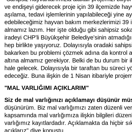
ve endişeyi giderecek proje için 39 ilçemizde hay
aşılama, tedavi işlemlerinin yapılabileceği yine ay
edebileceğimiz hayvan bakım merkezlerimizi 39 il
almamız lazım. Her işte olduğu gibi sahipsiz soka
iradeyi CHP'li Büyükşehir Belediye'sinin atmadığ
hep birlikte yaşıyoruz. Dolayısıyla oradaki sahi
bakarken bu problemi çözmek adına da kontrol al
altına almamız gerekiyor. Belki de bu durum bir
hale gelecek. Dolayısıyla bir taraftan bu süreci y
edeceğiz. Buna ilişkin de 1 Nisan itibariyle projem
"MAL VARLIĞIMI AÇIKLARIM"
Siz de mal varlığınızı açıklamayı düşünür m
düşünürüm. Biz mal varlığımızı zaten düzenli ver
kapsamında mal varlığımıza ilişkin bilgileri düzen
varlığımız kayıtlardadır. Açıklamakta da hiçbir s
açıklarız" diye konuştu.