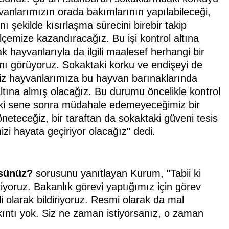
vanlarımızın orada bakımlarının yapılabileceği,
nı şekilde kısırlaşma sürecini birebir takip
çemize kazandıracağız. Bu işi kontrol altına
k hayvanlarıyla da ilgili maalesef herhangi bir
ını görüyoruz. Sokaktaki korku ve endişeyi de
psiz hayvanlarımıza bu hayvan barınaklarında
tına almış olacağız. Bu durumu öncelikle kontrol
 iki sene sonra müdahale edemeyeceğimiz bir
öneteceğiz, bir taraftan da sokaktaki güveni tesis
izi hayata geçiriyor olacağız" dedi.
üsünüz?
sorusunu yanıtlayan Kurum, "Tabii ki
iyoruz. Bakanlık görevi yaptığımız için görev
li olarak bildiriyoruz. Resmi olarak da mal
ıkıntı yok. Siz ne zaman istiyorsanız, o zaman