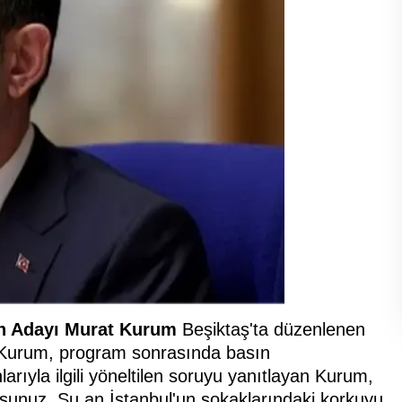
an Adayı Murat Kurum
Beşiktaş'ta düzenlenen
ı. Kurum, program sonrasında basın
arıyla ilgili yöneltilen soruyu yanıtlayan Kurum,
orsunuz. Şu an İstanbul'un sokaklarındaki korkuyu