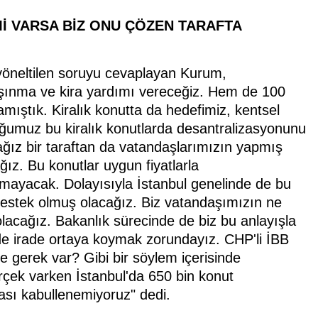
İ VARSA BİZ ONU ÇÖZEN TARAFTA
e yöneltilen soruyu cevaplayan Kurum,
aşınma ve kira yardımı vereceğiz. Hem de 100
amıştık. Kiralık konutta da hedefimiz, kentsel
umuz bu kiralık konutlarda desantralizasyonunu
ğız bir taraftan da vatandaşlarımızın yapmış
ız. Bu konutlar uygun fiyatlarla
ılmayacak. Dolayısıyla İstanbul genelinde de bu
e destek olmuş olacağız. Biz vatandaşımızın ne
lacağız. Bakanlık sürecinde de biz bu anlayışla
i de irade ortaya koymak zorundayız. CHP'li İBB
e gerek var? Gibi bir söylem içerisinde
rçek varken İstanbul'da 650 bin konut
çası kabullenemiyoruz" dedi.