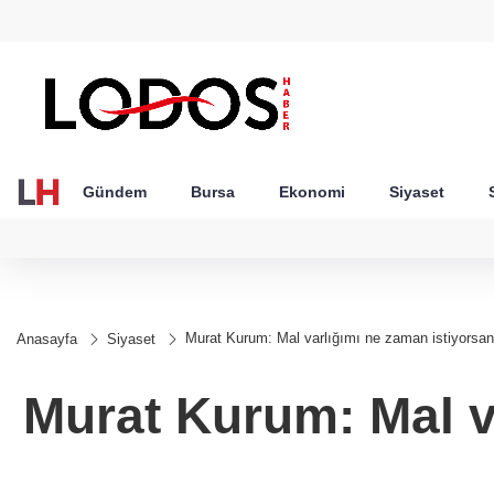
GEL
TND
BGN
VND
49
18,2677
16,3788
27,9743
0,0018
Gündem
Bursa
Ekonomi
Siyaset
Murat Kurum: Mal varlığımı ne zaman istiyorsan
Anasayfa
Siyaset
Murat Kurum: Mal va