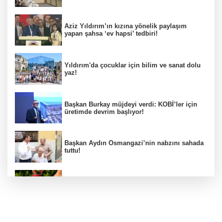
Aziz Yıldırım’ın kızına yönelik paylaşım
yapan şahsa ‘ev hapsi’ tedbiri!
Yıldırım'da çocuklar için bilim ve sanat dolu
yaz!
Başkan Burkay müjdeyi verdi: KOBİ’ler için
üretimde devrim başlıyor!
Başkan Aydın Osmangazi’nin nabzını sahada
tuttu!
Bursa'nın köklü markası Aroma, kola
pazarına girdi! 81 ilde raflarda yerini aldı!
Müşteri sandığı kişi KOM polisi çıktı!