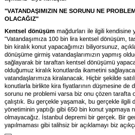
"VATANDAŞIMIZIN NE SORUNU NE PROBLEM
OLACAĞIZ"
Kentsel dönüşüm
mağdurları ile ilgili kendisin
"Vatandaşımıza 100 bin lira kentsel dönüşüm, t
bin kiralık konut yapacağımızı biliyorsunuz, açıkl
dönüşüme girmiş vatandaşlarımızın yapmış olduğ
sağlayarak bir taraftan kentsel dönüşümü yapaca
olduğumuz kiralık konutlarda ikametini sağlayacağ
vatandaşlarımıza kiralanacak. Hiçbir şekilde sat
konutlarla birlikte kira fiyatlarının düşmesine d
sorunu ne problemi varsa biz onu çözen tarafta o
çalıştık. Bu gerçekle yaşamak, bu gerçekle ilgil
yönetiminin yaptığı gibi 650 bin konut yapmaya n
olmayacağız. İstanbul depremi bir gerçek. Bir ge
yapılmaması gibi talihsiz bir açıklamayı biz açık