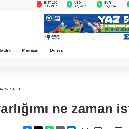
GAU/TRY
BIST 100
USD
EUR
6.660,55
13.779,39
47,6787
55,1254
Sağlık
Magazin
Dünya
ız açıklarım
rlığımı ne zaman is