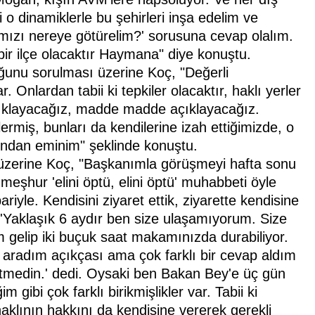
ki o dinamiklerle bu şehirleri inşa edelim ve
ımızı nereye götürelim?' sorusuna cevap olalım.
bir ilçe olacaktır Haymana" diye konuştu.
uğunu sorulması üzerine Koç, "Değerli
. Onlardan tabii ki tepkiler olacaktır, haklı yerler
açıklayacağız, madde madde açıklayacağız.
elermiş, bunları da kendilerine izah ettiğimizde, o
ondan eminim" şeklinde konuştu.
 üzerine Koç, "Başkanımla görüşmeyi hafta sonu
 meşhur 'elini öptü, elini öptü' muhabbeti öyle
ariyle. Kendisini ziyaret ettik, ziyarette kendisine
'Yaklaşık 6 aydır ben size ulaşamıyorum. Size
 gelip iki buçuk saat makamınızda durabiliyor.
radım açıkçası ama çok farklı bir cevap aldım
etmedin.' dedi. Oysaki ben Bakan Bey'e üç gün
gibi çok farklı birikmişlikler var. Tabii ki
klının hakkını da kendisine vererek gerekli