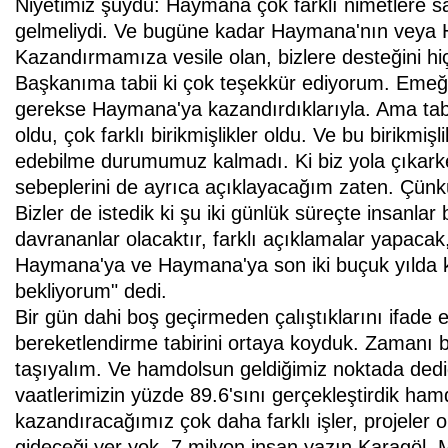
Niyetimiz şuydu: Haymana çok farklı nimetlere sa
gelmeliydi. Ve bugüne kadar Haymana'nın veya H
Kazandırmamıza vesile olan, bizlere desteğini 
Başkanıma tabii ki çok teşekkür ediyorum. Emeği 
gerekse Haymana'ya kazandırdıklarıyla. Ama tabii 
oldu, çok farklı birikmişlikler oldu. Ve bu birikmi
edebilme durumumuz kalmadı. Ki biz yola çıkarke
sebeplerini de ayrıca açıklayacağım zaten. Çün
Bizler de istedik ki şu iki günlük süreçte insanlar b
davrananlar olacaktır, farklı açıklamalar yapacak
Haymana'ya ve Haymana'ya son iki buçuk yılda k
bekliyorum" dedi.
Bir gün dahi boş geçirmeden çalıştıklarını ifade
bereketlendirme tabirini ortaya koyduk. Zamanı be
taşıyalım. Ve hamdolsun geldiğimiz noktada dediğ
vaatlerimizin yüzde 89.6'sını gerçekleştirdik h
kazandıracağımız çok daha farklı işler, projeler 
gideceği yer yok. 7 milyon insan yazın Karagöl, 