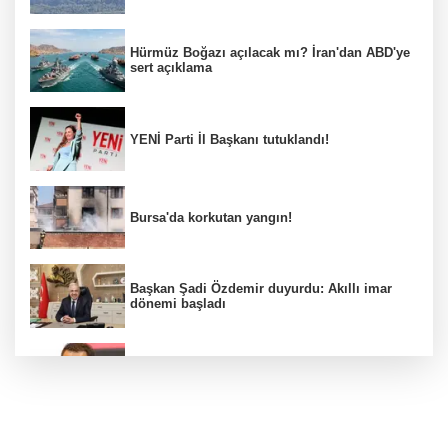
Hürmüz Boğazı açılacak mı? İran'dan ABD'ye
sert açıklama
YENİ Parti İl Başkanı tutuklandı!
Bursa'da korkutan yangın!
Başkan Şadi Özdemir duyurdu: Akıllı imar
dönemi başladı
Acun Ilıcalı’dan transfer önerilerine olay
tepki: “Manyak mısınız siz?”
Bakan Gürlek duyurdu: İki çocuk cinayeti