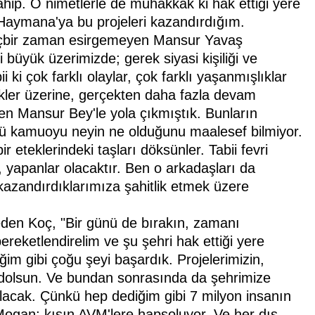
hip. O nimetlerle de muhakkak ki hak ettiği yere
aymana'ya bu projeleri kazandırdığım.
hiçbir zaman esirgemeyen Mansur Yavaş
büyük üzerimizde; gerek siyasi kişiliği ve
ki çok farklı olaylar, çok farklı yaşanmışlıklar
şlikler üzerine, gerçekten daha fazla devam
n Mansur Bey'le yola çıkmıştık. Bunların
kü kamuoyu neyin ne olduğunu maalesef bilmiyor.
ir eteklerindeki taşları döksünler. Tabii fevri
, yapanlar olacaktır. Ben o arkadaşları da
azandırdıklarımıza şahitlik etmek üzere
 eden Koç, "Bir günü de bırakın, zamanı
reketlendirelim ve şu şehri hak ettiği yere
im gibi çoğu şeyi başardık. Projelerimizin,
amdolsun. Ve bundan sonrasında da şehrimize
olacak. Çünkü hep dediğim gibi 7 milyon insanın
Mogan; kışın AVM'lere hapsoluyor. Ve her dış