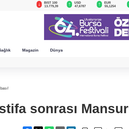
GAU/TRY
BIST 100
USD
EUR
6.660,55
13.779,39
47,6787
55,1254
Sağlık
Magazin
Dünya
bası!
istifa sonrası Mansu