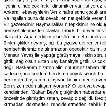
ilçenin elinde çok farklı dinamikler var. İstiyoruz 
Ankaralı ebeveynlerin 'Artık hafta sonu çocuklar
Ve inşallah buna da cevabı en net şekilde veren 
Bir gazetecinin Haymanalıların tepkisinin ne old
hemşehrilerimizden olayları tabii ki bilmeyenler var
olacaktır. Ama dediğim gibi sürecin net olarak 
Birikmişlikler neymiş, bizi bu çizgiye getirenler n
hemşehrilerimiz de alnımızdan öpecektir bizim, 
Mansur Yavaş ile yaptığı görüşmeye ilişkin soru
gittik, sağ olsun Ertan Bey kanalıyla gittik. O çok
değil. Başkanımız zaten elini öptürmez tabiatı itib
sadece şunu sordum ben ki en büyük sıkıntı bu: 
benim ilçe başkanım ulaşıyor, benim meclis üyem
Ben size neden ulaşamıyorum?' O soruya cevap a
kendisinden. 'Bakan Bey'e gittiğinden haberdar 
öncesinde gitmiştim zaten, cevap o değildi. Dediğim 
kırmadan, dökmeden, rencide etmeden; tabii ki ha