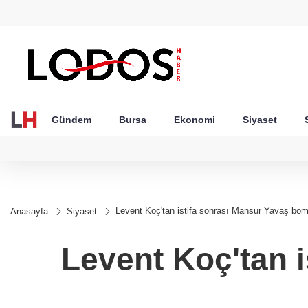
GEL
TND
BGN
VND
49
18,2677
16,3788
27,9743
0,0018
Gündem
Bursa
Ekonomi
Siyaset
Levent Koç'tan istifa sonrası Mansur Yavaş bom
Anasayfa
Siyaset
Levent Koç'tan 