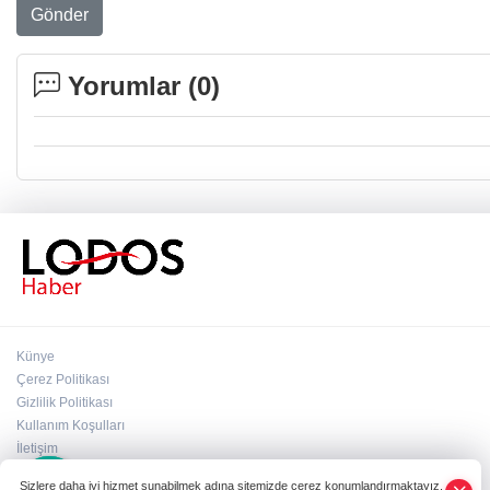
Gönder
Yorumlar (
0
)
Künye
Çerez Politikası
Gizlilik Politikası
Kullanım Koşulları
×
İletişim
Whatsapp
Sizlere daha iyi hizmet sunabilmek adına sitemizde çerez konumlandırmaktayız.