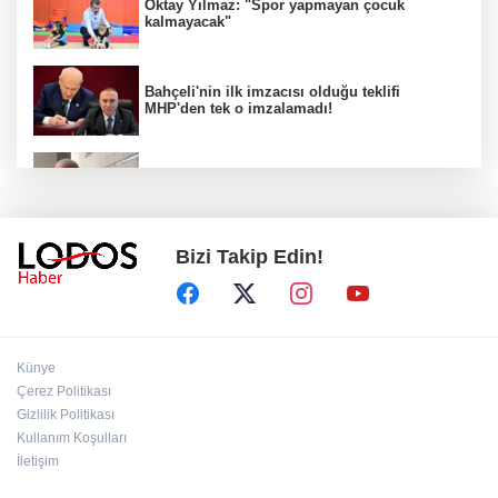
Oktay Yılmaz: "Spor yapmayan çocuk
kalmayacak"
Bahçeli'nin ilk imzacısı olduğu teklifi
MHP'den tek o imzalamadı!
Özkök: "Cumhurbaşkanına hakaret aklımın
ucundan bile geçmez"
Bizi Takip Edin!
Zafer Partisi Genel Başkanı Özdağ:
"Babanızın kemiklerini sızlatmayacağınızdan
eminim."!
Müsavat Dervişoğlu Balıkesir'e "Bayrak
Künye
Kaldırıyorum" Mitingi çağrısında bulundu!
Çerez Politikası
Gizlilik Politikası
Kullanım Koşulları
8 ülkeden İsrail'e ağır tepki ve ortak bildiri!
İletişim