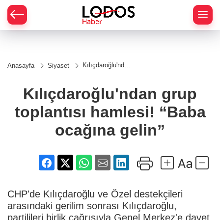
Kılıçdaroğlu'ndan
Anasayfa
Siyaset
grup toplantısı
hamlesi! “Baba
ocağına gelin”
Kılıçdaroğlu'ndan grup
toplantısı hamlesi! “Baba
ocağına gelin”
CHP'de Kılıçdaroğlu ve Özel destekçileri
arasındaki gerilim sonrası Kılıçdaroğlu,
partilileri birlik çağrısıyla Genel Merkez'e davet