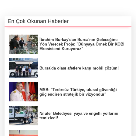
En Çok Okunan Haberler
İbrahim Burkay'dan Bursa'nın Geleceğine
Yön Verecek Proje: "Dünyaya Örnek Bir KOBİ
Ekosistemi Kuruyoruz"
Bursa'da olası afetlere karşı mobil çözüm!
MSB: "Terörsüz Türkiye, ulusal güvenliği
güçlendiren stratejik bir vizyondur"
Nilüfer Belediyesi yaya ve engelli yollarını
temizledi!