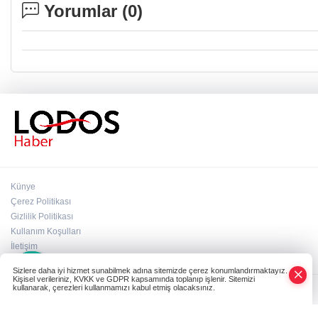
Yorumlar (
0
)
Künye
Çerez Politikası
Gizlilik Politikası
Kullanım Koşulları
×
İletişim
Whatsapp
Sizlere daha iyi hizmet sunabilmek adına sitemizde çerez konumlandırmaktayız.
Kişisel verileriniz, KVKK ve GDPR kapsamında toplanıp işlenir. Sitemizi
kullanarak, çerezleri kullanmamızı kabul etmiş olacaksınız.
Powered by
NK İLETİŞİM
Copyright© 2006-2026 Tüm hakları saklıdır.