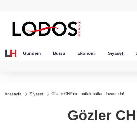
GEL
TND
BGN
VND
49
18,2677
16,3788
27,9743
0,0018
Gündem
Bursa
Ekonomi
Siyaset
Gözler CHP'nin mutlak butlan davasında!
Anasayfa
Siyaset
Gözler CH