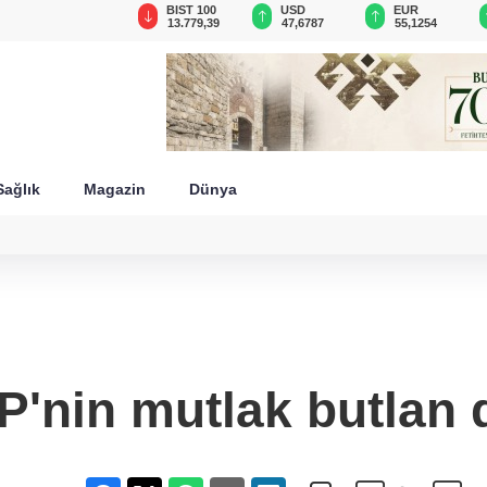
GAU/TRY
BIST 100
USD
EUR
6.660,55
13.779,39
47,6787
55,1254
Sağlık
Magazin
Dünya
P'nin mutlak butlan 