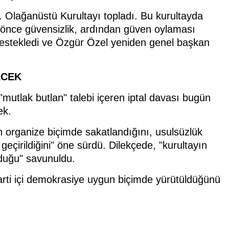
. Olağanüstü Kurultayı topladı. Bu kurultayda
önce güvensizlik, ardından güven oylaması
i destekledi ve Özgür Özel yeniden genel başkan
ECEK
"mutlak butlan" talebi içeren iptal davası bugün
ek.
n organize biçimde sakatlandığını, usulsüzlük
geçirildiğini" öne sürdü. Dilekçede, "kurultayın
lduğu" savunuldu.
arti içi demokrasiye uygun biçimde yürütüldüğünü