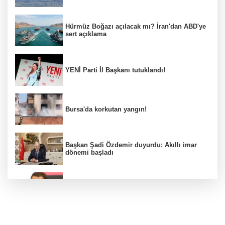
Hürmüz Boğazı açılacak mı? İran'dan ABD'ye
sert açıklama
YENİ Parti İl Başkanı tutuklandı!
Bursa'da korkutan yangın!
Başkan Şadi Özdemir duyurdu: Akıllı imar
dönemi başladı
Acun Ilıcalı’dan transfer önerilerine olay
tepki: “Manyak mısınız siz?”
Bakan Gürlek duyurdu: İki çocuk cinayeti