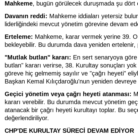
Mahkeme
, bugün görülecek duruşmada şu dört ola
Davanın reddi:
Mahkeme iddiaları yetersiz bul
liderliğindeki mevcut yönetim görevine devam eder,
Erteleme:
Mahkeme, karar vermek yerine 39. Ol
bekleyebilir. Bu durumda dava yeniden ertelenir, pa
"Mutlak butlan" kararı:
En sert senaryoya göre 
butlan" kararı verirse, 38. Kurultay sonuçları y
göreve hiç gelmemiş sayılır ve "çağrı heyeti" eliyl
Başkan Kemal Kılıçdaroğlu'nun yeniden devreye g
Geçici yönetim veya çağrı heyeti atanması:
M
kararı verebilir. Bu durumda mevcut yönetim geç
atanacak bir çağrı heyeti kurultayı toplar. Bu se
değerlendiriliyor.
CHP'DE KURULTAY SÜRECİ DEVAM EDİYOR