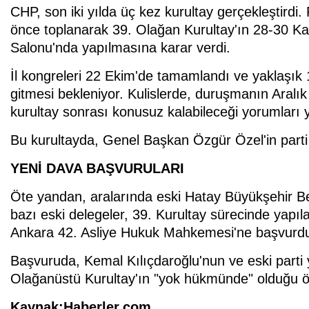
CHP, son iki yılda üç kez kurultay gerçekleştirdi
önce toplanarak 39. Olağan Kurultay'ın 28-30 K
Salonu'nda yapılmasına karar verdi.
İl kongreleri 22 Ekim'de tamamlandı ve yaklaşı
gitmesi bekleniyor. Kulislerde, duruşmanın Aralı
kurultay sonrası konusuz kalabileceği yorumları y
Bu kurultayda, Genel Başkan Özgür Özel'in parti 
YENİ DAVA BAŞVURULARI
Öte yandan, aralarında eski Hatay Büyükşehir B
bazı eski delegeler, 39. Kurultay sürecinde yapılan
Ankara 42. Asliye Hukuk Mahkemesi'ne başvurd
Başvuruda, Kemal Kılıçdaroğlu'nun ve eski parti y
Olağanüstü Kurultay'ın "yok hükmünde" olduğu ö
Kaynak:Haberler.com