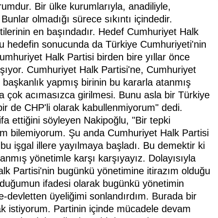
mdur. Bir ülke kurumlarıyla, anadiliyle,
Bunlar olmadığı sürece sıkıntı içindedir.
tilerinin en başındadır. Hedef Cumhuriyet Halk
 bu hedefin sonucunda da Türkiye Cumhuriyeti'nin
umhuriyet Halk Partisi birden bire yıllar önce
aşıyor. Cumhuriyet Halk Partisi'ne, Cumhuriyet
l başkanlık yapmış birinin bu kararla atanmış
a çok acımasızca girilmesi. Bunu asla bir Türkiye
ir de CHP'li olarak kabullenmiyorum" dedi.
ifa ettiğini söyleyen Nakipoğlu, "Bir tepki
 bilemiyorum. Şu anda Cumhuriyet Halk Partisi
bu işgal illere yayılmaya başladı. Bu demektir ki
atanmış yönetimle karşı karşıyayız. Dolayısıyla
k Partisi'nin bugünkü yönetimine itirazım olduğu
urduğumun ifadesi olarak bugünkü yönetimin
 e-devletten üyeliğimi sonlandırdım. Burada bir
k istiyorum. Partinin içinde mücadele devam