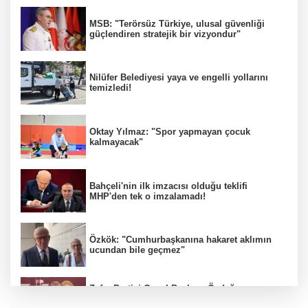
MSB: "Terörsüz Türkiye, ulusal güvenliği
güçlendiren stratejik bir vizyondur"
Nilüfer Belediyesi yaya ve engelli yollarını
temizledi!
Oktay Yılmaz: "Spor yapmayan çocuk
kalmayacak"
Bahçeli'nin ilk imzacısı olduğu teklifi
MHP'den tek o imzalamadı!
Özkök: "Cumhurbaşkanına hakaret aklımın
ucundan bile geçmez"
Zafer Partisi Genel Başkanı Özdağ:
"Babanızın kemiklerini sızlatmayacağınızdan