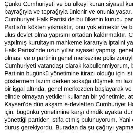
Çünkü Cumhuriyeti ve bu ülkeyi kuran siyasal kuru
bayrağıyla ve toprağıyla ünlenir ve onunla yaşar. 
Cumhuriyet Halk Partisi de bu ülkenin kurucu par
Partisi'ni kökten yıkmaktır, onu yok etmektir ve
ulus devlet olma yapısını ortadan kaldırmaktır. C
yapılmış kurultayın mahkeme kararıyla iptalini y
Halk Partisi'nde uzun yıllar siyaset yapmış, gene
olması ve o partinin genel merkezine polis zoruyl
Cumhuriyeti vatandaşı olarak kabullenmiyorum, b
Partinin bugünkü yönetimine itirazı olduğu için ist
göstermem lazım derken sokağa düşmek mi lazım
bir işgal altında, genel merkezden başlayarak ve 
elinde olmayan yetkileri kullanan bir yönetimle, 
Kayseri'de dün akşam e-devletten Cumhuriyet Hal
için, bugünkü yönetimine karşı dimdik ayakta d
yönettiği partiden istifa etmiş bulunuyorum. Yani
duruş gerekiyordu. Buradan da şu çağrıyı yapma