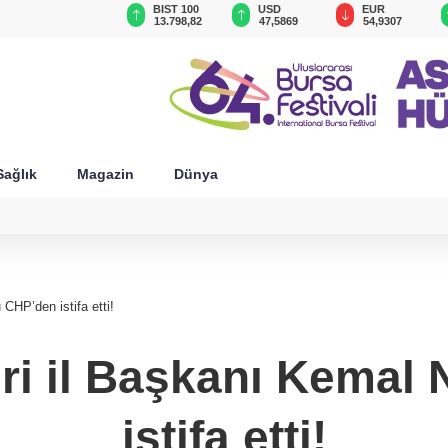
GAU/TRY
BIST 100
USD
EUR
6.470,87
13.798,82
47,5869
54,9307
Sağlık
Magazin
Dünya
CHP’den istifa etti!
i il Başkanı Kemal
istifa etti!