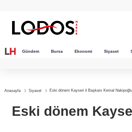
GEL
TND
BGN
VND
20
18,1977
16,2302
28,0626
0,0018
Gündem
Bursa
Ekonomi
Siyaset
Eski dönem Kayseri il Başkanı Kemal Nakipoğlu 
Anasayfa
Siyaset
Eski dönem Kayser