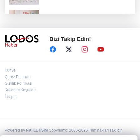
Osmangazi’de iş arayanlara destek!
Bizi Takip Edin!
Yıldırım Belediyesi'nden uluslararası
minyatür yarışması! Erguvan Bayramı sanatla
geleceğe taşınacak!
13. Dijital Medya Çalıştayı'nda Hadi Özışık'tan
Künye
dikkat çeken çağrı!
Çerez Politikası
Gizlilik Politikası
Kullanım Koşulları
TBMM'de kritik gün! 'Çerçeve Yasa' teklifi
komisyon masasında!
İletişim
Powered by
NK İLETİŞİM
Copyright© 2006-2026 Tüm hakları saklıdır.