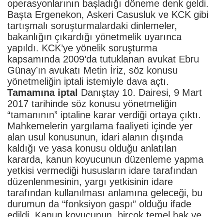
operasyonlarının başladığı döneme denk geldi.
Başta Ergenekon, Askeri Casusluk ve KCK gibi
tartışmalı soruşturmalardaki dinlemeler,
bakanlığın çıkardığı yönetmelik uyarınca
yapıldı. KCK’ye yönelik soruşturma
kapsamında 2009’da tutuklanan avukat Ebru
Günay’ın avukatı Metin İriz, söz konusu
yönetmeliğin iptali istemiyle dava açtı.
Tamamına iptal
Danıştay 10. Dairesi, 9 Mart
2017 tarihinde söz konusu yönetmeliğin
“tamanının” iptaline karar verdiği ortaya çıktı.
Mahkemelerin yargılama faaliyeti içinde yer
alan usul konusunun, idari alanın dışında
kaldığı ve yasa konusu olduğu anlatılan
kararda, kanun koyucunun düzenleme yapma
yetkisi vermediği hususların idare tarafından
düzenlenmesinin, yargı yetkisinin idare
tarafından kullanılması anlamına geleceği, bu
durumun da “fonksiyon gaspı” olduğu ifade
edildi. Kanun koyucunun, birçok temel hak ve