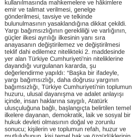
kullanılmasında mahkemelere ve hâkimlere
emir ve talimat verilmesi, genelge
gönderilmesi, tavsiye ve telkinde
bulunulmasının yasaklandığına dikkat çekildi.
Yargı bağımsızlığının gerekliliği ve varlığının,
güçler ilkesi ayrılığı ilkesinin yanı sıra
anayasanın değiştirilemez ve değiştirilmesi
teklif dahi edilemez nitelikteki 2. maddesinde
yer alan Türkiye Cumhuriyeti’nin niteliklerine
dayandığı vurgulanan kararda, şu
değerlendirme yapıldı: “Başka bir ifadeyle,
yargı bağımsızlığı, daha doğrusu yargının
bağımsızlığı, Türkiye Cumhuriyeti’nin toplumun
huzuru, ulusal dayanışma ve adalet anlayışı
içinde, insan haklarına saygılı, Atatürk
ulusçuluğuna bağlı, başlangıçta belirtilen temel
ilkelere dayanan, demokratik, laik ve sosyal bir
hukuk devleti olmasının doğal ve zorunlu
sonucu; kişilerin ve toplumun refah, huzur ve
mutluluğunun, kişi temel hak ve özgürlüklerinin