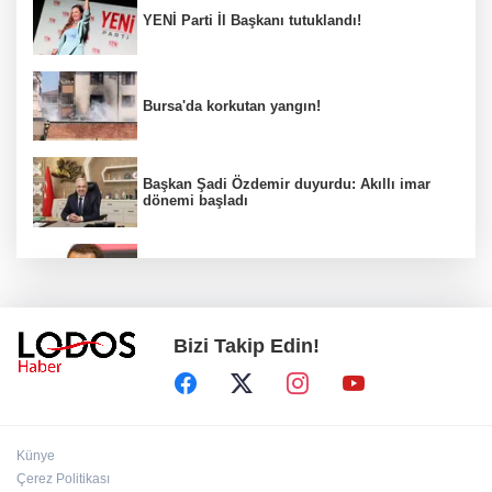
YENİ Parti İl Başkanı tutuklandı!
Bursa'da korkutan yangın!
Başkan Şadi Özdemir duyurdu: Akıllı imar
dönemi başladı
Acun Ilıcalı’dan transfer önerilerine olay
tepki: “Manyak mısınız siz?”
Bizi Takip Edin!
Bakan Gürlek duyurdu: İki çocuk cinayeti
aydınlatıldı!
Sigara implant kaybının en büyük
Künye
nedenlerinden biri
Çerez Politikası