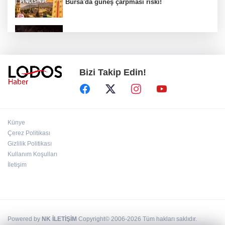
Bursa'da güneş çarpması riski!
Bursa YENİ Parti İl Başkanı Nihat Yeşiltaş'ın
A Takımı belli oldu!
Bizi Takip Edin!
Erdoğan: Terör tehdidinden kalıcı olarak
kurtulacağız
Ömer Çelik: "Yasal düzenleme PKK'yı sona
Künye
erdirecek"
Çerez Politikası
Gizlilik Politikası
Kullanım Koşulları
Mimarlardan ruhsat süreçlerinde kanun dışı
ücret taleplerine ilişkin açıklama!
İletişim
Powered by
NK İLETİŞİM
Copyright© 2006-2026 Tüm hakları saklıdır.